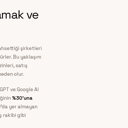
amak ve
ahsettiği şirketleri
nürler. Bu yaklaşım
inleri, satış
neden olur.
tGPT ve Google AI
ğinin
%30’una
0’da yer almayan
 rakibi gibi