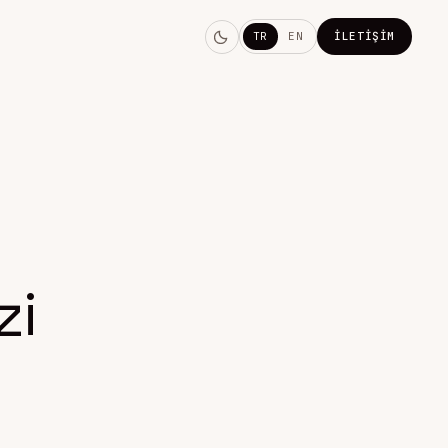
TR
EN
İLETIŞIM
zi