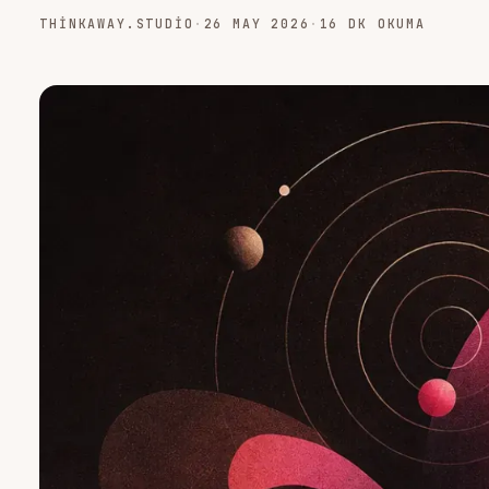
THINKAWAY.STUDIO
·
26 MAY 2026
·
16 DK OKUMA