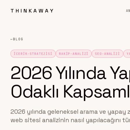
THINKAWAY
A
←
BLOG
ICERIK-STRATEJISI
RAKIP-ANALIZI
SEO-ANALIZI
Y
2026 Yılında Y
Odaklı Kapsamlı
2026 yılında geleneksel arama ve yapay z
web sitesi analizinin nasıl yapılacağını t