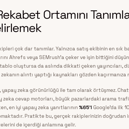
ekabet Ortamını Tanıml
lirlemek
kipleri çok dar tanımlar. Yalnızca satış ekibinin en sık b
arını Ahrefs veya SEMrush’a çeker ve işin bittiğini düşü
tablo oluştursa da aslında dikkati çeken yayıncıları, diz
 zekanın alıntı yaptığı kaynakları gözden kaçırmanıza 
ri, yapay zeka görünürlüğü ile tam olarak örtüşmez. Cha
y zeka cevap motorları, büyük pazarlardaki arama trafi
en, en iyi yapay zeka yanıtlarının
%65’i
Google’da ilk 1
pmaktadır. Pratikte bu, gerçek rakiplerinizin doğrudan iş
erini de içerdiği anlamına gelir.