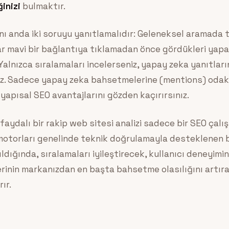
ğinizi
bulmaktır.
nı anda iki soruyu yanıtlamalıdır: Geleneksel aramada t
lar mavi bir bağlantıya tıklamadan önce gördükleri yapa
 Yalnızca sıralamaları incelerseniz, yapay zeka yanıtları
nız. Sadece yapay zeka bahsetmelerine (mentions) odakl
yapısal SEO avantajlarını gözden kaçırırsınız.
aydalı bir rakip web sitesi analizi sadece bir SEO çalı
motorları genelinde teknik doğrulamayla desteklenen b
ıldığında, sıralamaları iyileştirecek, kullanıcı deneyimi
rinin markanızdan en başta bahsetme olasılığını artıra
ır.