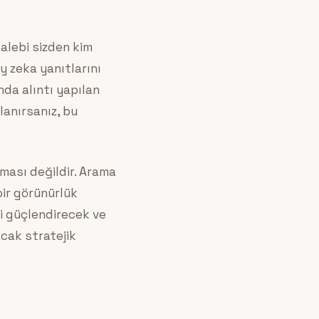
alebi sizden kim
y zeka yanıtlarını
nda alıntı yapılan
anırsanız, bu
şması değildir. Arama
ir görünürlük
ni güçlendirecek ve
cak stratejik