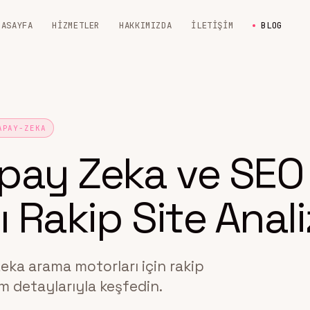
NASAYFA
HIZMETLER
HAKKIMIZDA
İLETIŞIM
BLOG
APAY-ZEKA
apay Zeka ve SEO
 Rakip Site Anali
eka arama motorları için rakip
üm detaylarıyla keşfedin.