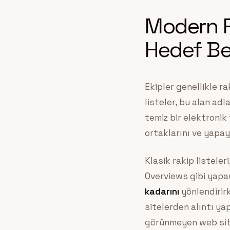
Modern R
Hedef Be
Ekipler genellikle ra
listeler, bu alan adl
temiz bir elektronik 
ortaklarını ve yapay
Klasik rakip listele
Overviews gibi yapa
kadarını
yönlendirirk
sitelerden alıntı ya
görünmeyen web sitel