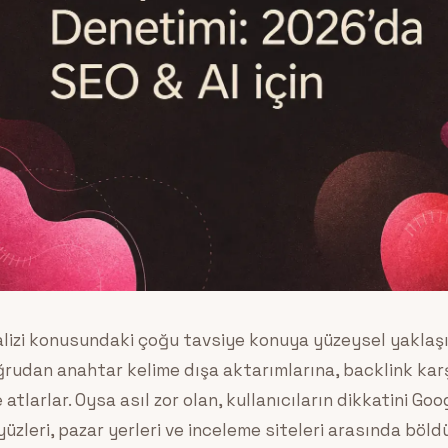
alizi konusundaki çoğu tavsiye konuya yüzeysel yaklaşı
ğrudan anahtar kelime dışa aktarımlarına, backlink kar
 atlarlar. Oysa asıl zor olan, kullanıcıların dikkatini Go
yüzleri, pazar yerleri ve inceleme siteleri arasında bö