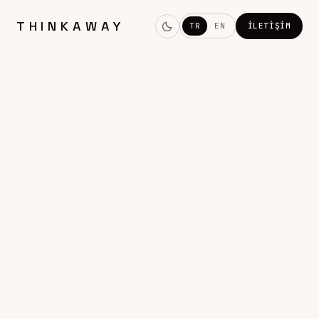
THINKAWAY
TR
EN
İLETIŞIM