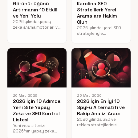
Görünürlüğünü
Karolina SEO
Artırmanın 10 Etkili
Stratejileri: Yerel
ve Yeni Yolu
Aramalara Hakim
2026 yılında yapay
Olun
zeka arama motorları ve
2026 yılında yerel SEO
sosyal ağlarda marka
stratejileriyle
görünürlüğünü artırmak
pazarınızda nasıl öne
için kullanabileceğiniz 10
çıkabileceğinizi öğrenin.
güncel ve etkili stratejiyi
Yeni nesil arama motoru
keşfedin.
optimizasyonu
ipuçlarını keşfedin.
26 May 2026
26 May 2026
2026 İçin 10 Adımda
2026 İçin En İyi 10
Yeni Site Yapay
SpyFu Alternatifi ve
Zeka ve SEO Kontrol
Rakip Analizi Aracı
Listesi
2026 yılında SEO ve
reklam stratejilerinizi
Yeni web sitenizi
güçlendirecek en iyi 10
2026'nın yapay zeka
SpyFu alternatifini
arama motorlarına ve