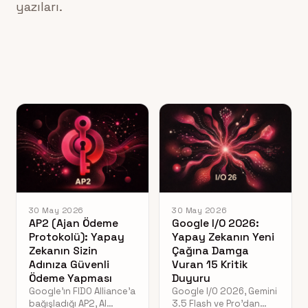
yazıları.
30 May 2026
30 May 2026
AP2 (Ajan Ödeme
Google I/O 2026:
Protokolü): Yapay
Yapay Zekanın Yeni
Zekanın Sizin
Çağına Damga
Adınıza Güvenli
Vuran 15 Kritik
Ödeme Yapması
Duyuru
Google'ın FIDO Alliance'a
Google I/O 2026, Gemini
bağışladığı AP2, AI
3.5 Flash ve Pro'dan