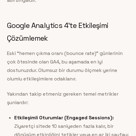
asıl sinyaldir.
Google Analytics 4’te Etkileşimi
Çözümlemek
Eski “hemen çıkma oranı (bounce rate)” günlerinin
çok ötesinde olan GA4, bu aşamada en iyi
dostunuzdur. Olumsuz bir durumu ölçmek yerine
olumlu etkileşimlere odaklanır.
Yakından takip etmeniz gereken temel metrikler
şunlardır:
Etkileşimli Oturumlar (Engaged Sessions):
Ziyaretçi sitede 10 saniyeden fazla kalır, bir
dönüşüm etkinliğini tetikler veya en az iki sayfayı