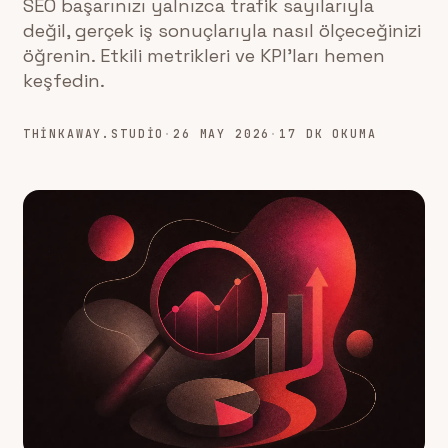
SEO başarınızı yalnızca trafik sayılarıyla
değil, gerçek iş sonuçlarıyla nasıl ölçeceğinizi
öğrenin. Etkili metrikleri ve KPI'ları hemen
keşfedin.
THINKAWAY.STUDIO
·
26 MAY 2026
·
17 DK OKUMA