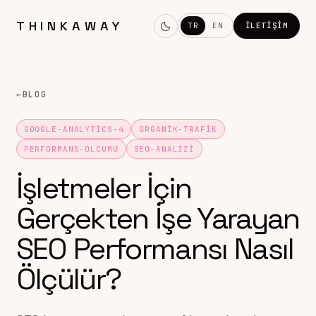
THINKAWAY
TR
EN
İLETIŞIM
←
BLOG
GOOGLE-ANALYTICS-4
ORGANIK-TRAFIK
PERFORMANS-OLCUMU
SEO-ANALIZI
İşletmeler İçin
Gerçekten İşe Yarayan
SEO Performansı Nasıl
Ölçülür?