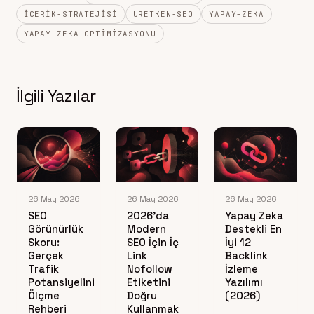
ICERIK-STRATEJISI
URETKEN-SEO
YAPAY-ZEKA
YAPAY-ZEKA-OPTIMIZASYONU
İlgili Yazılar
26 May 2026
26 May 2026
26 May 2026
SEO
2026’da
Yapay Zeka
Görünürlük
Modern
Destekli En
Skoru:
SEO İçin İç
İyi 12
Gerçek
Link
Backlink
Trafik
Nofollow
İzleme
Potansiyelini
Etiketini
Yazılımı
Ölçme
Doğru
(2026)
Rehberi
Kullanmak