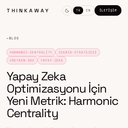
THINKAWAY
TR
EN
İLETIŞIM
←
BLOG
HARMONIC-CENTRALITY
ICERIK-STRATEJISI
URETKEN-SEO
YAPAY-ZEKA
Yapay Zeka
Optimizasyonu İçin
Yeni Metrik: Harmonic
Centrality