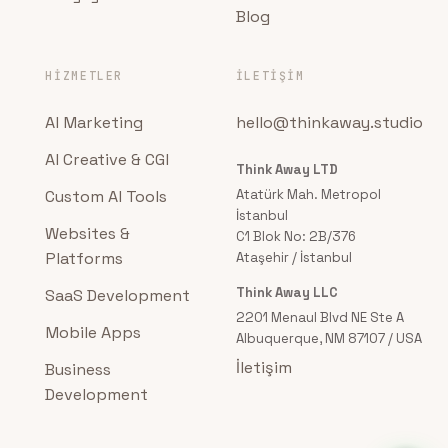
Blog
HIZMETLER
İLETIŞIM
AI Marketing
hello@thinkaway.studio
AI Creative & CGI
Think Away LTD
Custom AI Tools
Atatürk Mah. Metropol
İstanbul
Websites &
C1 Blok No: 2B/376
Platforms
Ataşehir / İstanbul
Think Away LLC
SaaS Development
2201 Menaul Blvd NE Ste A
Mobile Apps
Albuquerque, NM 87107 / USA
İletişim
Business
Development