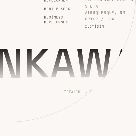
DEVELOPMENT
STE A
MOBILE APPS
ALBUQUERQUE, NM
BUSINESS
87107 / USA
DEVELOPMENT
İLETIŞIM
INKAW
ISTANBUL → WORLDWIDE