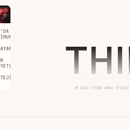
6’DA
SIMUM
TH
LAYAN
UN
IYETLI
ATEJISI
© 2026 THINK AWAY STUDIO