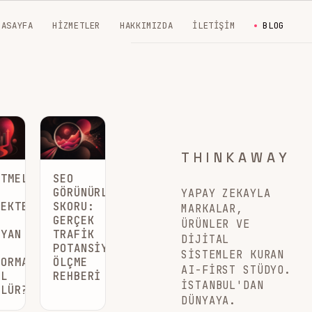
NASAYFA
HIZMETLER
HAKKIMIZDA
İLETIŞIM
BLOG
THINKAWAY
ETMELER
SEO
N
GÖRÜNÜRLÜK
YAPAY ZEKAYLA
ÇEKTEN
SKORU:
MARKALAR,
GERÇEK
ÜRÜNLER VE
AYAN
TRAFIK
DIJITAL
POTANSIYELINI
SISTEMLER KURAN
FORMANSI
ÖLÇME
AI-FIRST STÜDYO.
IL
REHBERI
İSTANBUL'DAN
ÜLÜR?
DÜNYAYA.