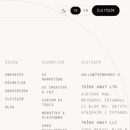
TR
EN
İLETIŞIM
GEZIN
HIZMETLER
İLETIŞIM
ANASAYFA
AI
HELLO@THINKAWAY.STUDI
MARKETING
HIZMETLER
THINK AWAY LTD
AI CREATIVE
HAKKIMIZDA
& CGI
ATATÜRK MAH.
İLETIŞIM
METROPOL İSTANBUL
CUSTOM AI
TOOLS
C1 BLOK NO: 2B/376
BLOG
ATAŞEHIR / İSTANBU
WEBSITES &
PLATFORMS
THINK AWAY LLC
SAAS
2201 MENAUL BLVD N