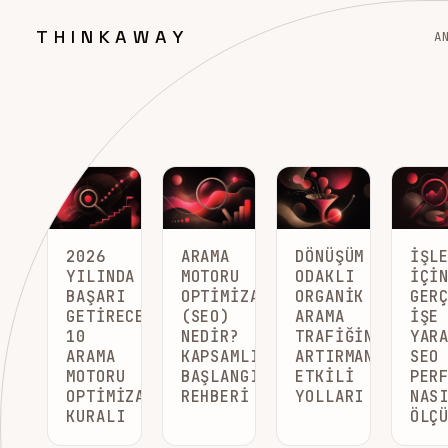
THINKAWAY
A
2026
ARAMA
DÖNÜŞÜM
İŞL
YILINDA
MOTORU
ODAKLI
İÇI
BAŞARI
OPTIMIZASYONU
ORGANIK
GER
GETIRECEK
(SEO)
ARAMA
İŞE
10
NEDIR?
TRAFIĞINI
YAR
ARAMA
KAPSAMLI
ARTIRMANIN
SEO
MOTORU
BAŞLANGIÇ
ETKILI
PER
OPTIMIZASYONU
REHBERI
YOLLARI
NAS
KURALI
ÖLÇ