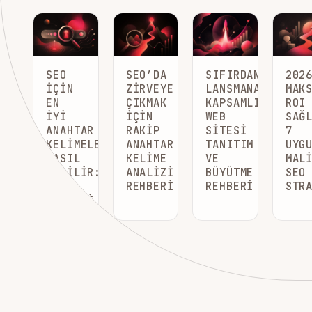
SEO
SEO’DA
SIFIRDAN
202
İÇIN
ZIRVEYE
LANSMANA
MAK
EN
ÇIKMAK
KAPSAMLI
ROI
İYI
İÇIN
WEB
SAĞ
ANAHTAR
RAKIP
SITESI
7
KELIMELER
ANAHTAR
TANITIM
UYG
NASIL
KELIME
VE
MAL
SEÇILIR:
ANALIZI
BÜYÜTME
SEO
2026
REHBERI
REHBERI
STR
REHBERI