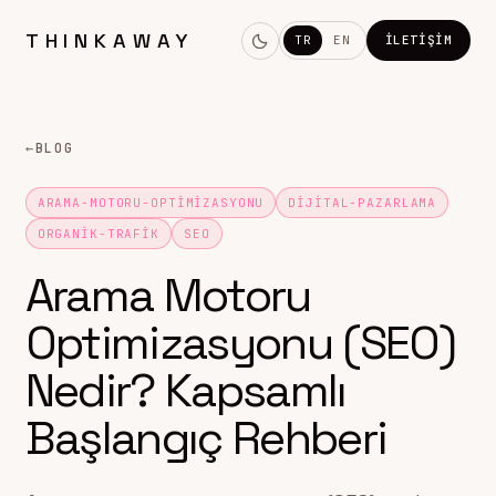
THINKAWAY
TR
EN
İLETIŞIM
←
BLOG
ARAMA-MOTORU-OPTIMIZASYONU
DIJITAL-PAZARLAMA
ORGANIK-TRAFIK
SEO
Arama Motoru
Optimizasyonu (SEO)
Nedir? Kapsamlı
Başlangıç Rehberi