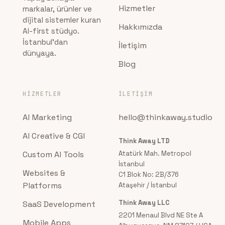
Hizmetler
markalar, ürünler ve
dijital sistemler kuran
Hakkımızda
AI-first stüdyo.
İstanbul'dan
İletişim
dünyaya.
Blog
HIZMETLER
İLETIŞIM
AI Marketing
hello@thinkaway.studio
AI Creative & CGI
Think Away LTD
Custom AI Tools
Atatürk Mah. Metropol
İstanbul
Websites &
C1 Blok No: 2B/376
Platforms
Ataşehir / İstanbul
Think Away LLC
SaaS Development
2201 Menaul Blvd NE Ste A
Mobile Apps