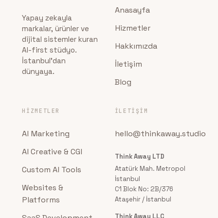
Anasayfa
Yapay zekayla
Hizmetler
markalar, ürünler ve
dijital sistemler kuran
Hakkımızda
AI-first stüdyo.
İstanbul'dan
İletişim
dünyaya.
Blog
HIZMETLER
İLETIŞIM
AI Marketing
hello@thinkaway.studio
AI Creative & CGI
Think Away LTD
Custom AI Tools
Atatürk Mah. Metropol
İstanbul
Websites &
C1 Blok No: 2B/376
Platforms
Ataşehir / İstanbul
Think Away LLC
SaaS Development