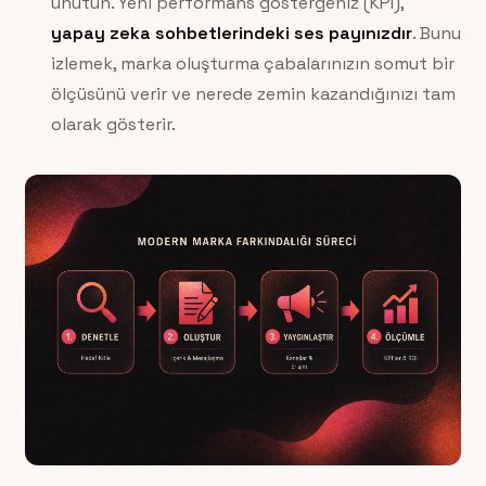
unutun. Yeni performans göstergeniz (KPI),
yapay zeka sohbetlerindeki ses payınızdır
. Bunu
izlemek, marka oluşturma çabalarınızın somut bir
ölçüsünü verir ve nerede zemin kazandığınızı tam
olarak gösterir.