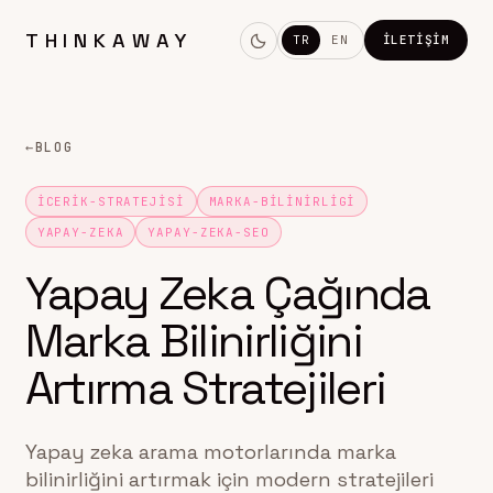
THINKAWAY
TR
EN
İLETIŞIM
←
BLOG
ICERIK-STRATEJISI
MARKA-BILINIRLIGI
YAPAY-ZEKA
YAPAY-ZEKA-SEO
Yapay Zeka Çağında
Marka Bilinirliğini
Artırma Stratejileri
Yapay zeka arama motorlarında marka
bilinirliğini artırmak için modern stratejileri