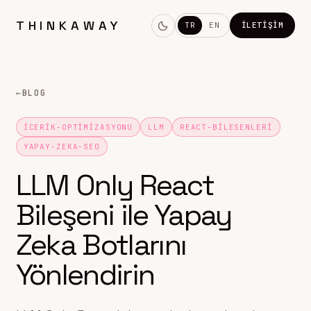
THINKAWAY
TR
EN
İLETIŞIM
←
BLOG
ICERIK-OPTIMIZASYONU
LLM
REACT-BILESENLERI
YAPAY-ZEKA-SEO
LLM Only React
Bileşeni ile Yapay
Zeka Botlarını
Yönlendirin