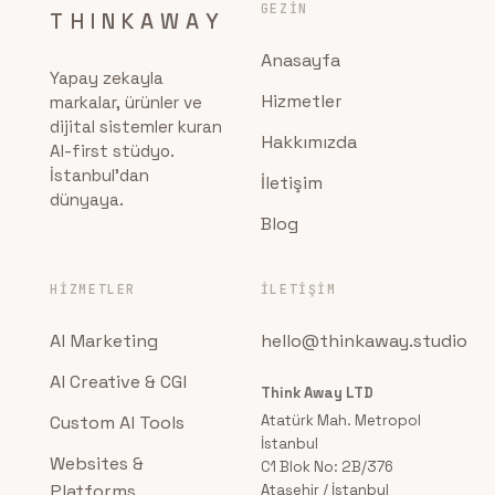
GEZIN
THINKAWAY
Anasayfa
Yapay zekayla
Hizmetler
markalar, ürünler ve
dijital sistemler kuran
Hakkımızda
AI-first stüdyo.
İstanbul'dan
İletişim
dünyaya.
Blog
HIZMETLER
İLETIŞIM
AI Marketing
hello@thinkaway.studio
AI Creative & CGI
Think Away LTD
Custom AI Tools
Atatürk Mah. Metropol
İstanbul
Websites &
C1 Blok No: 2B/376
Platforms
Ataşehir / İstanbul