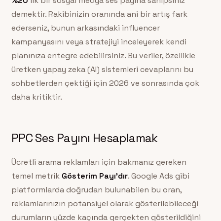
%20
‘lik bir sosyal medya ses payına sahipsiniz
demektir. Rakibinizin oranında ani bir artış fark
ederseniz, bunun arkasındaki influencer
kampanyasını veya stratejiyi inceleyerek kendi
planınıza entegre edebilirsiniz. Bu veriler, özellikle
üretken yapay zeka (AI) sistemleri cevaplarını bu
sohbetlerden çektiği için 2026 ve sonrasında çok
daha kritiktir.
PPC Ses Payını Hesaplamak
Ücretli arama reklamları için bakmanız gereken
temel metrik
Gösterim Payı’dır
. Google Ads gibi
platformlarda doğrudan bulunabilen bu oran,
reklamlarınızın potansiyel olarak gösterilebileceği
durumların yüzde kaçında gerçekten gösterildiğini