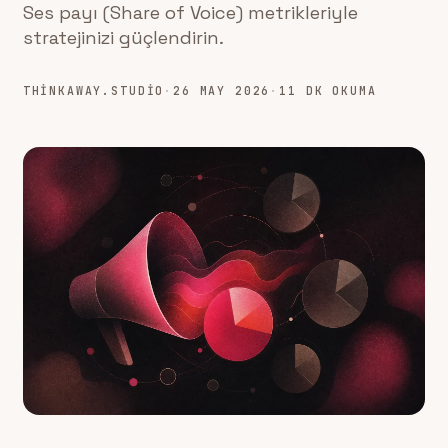
Ses payı (Share of Voice) metrikleriyle
stratejinizi güçlendirin.
THINKAWAY.STUDIO
·
26 MAY 2026
·
11 DK OKUMA