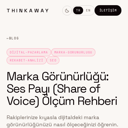
THINKAWAY
TR
EN
İLETIŞIM
←
BLOG
DIJITAL-PAZARLAMA
MARKA-GORUNURLUGU
REKABET-ANALIZI
SEO
Marka Görünürlüğü:
Ses Payı (Share of
Voice) Ölçüm Rehberi
Rakiplerinize kıyasla dijitaldeki marka
görünürlüğünüzü nasıl ölçeceğinizi öğrenin.