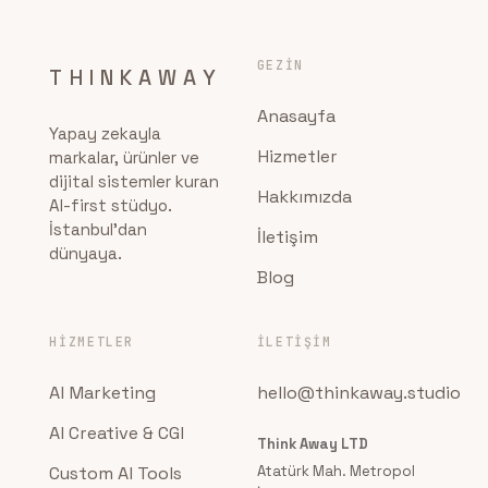
GEZIN
THINKAWAY
Anasayfa
Yapay zekayla
Hizmetler
markalar, ürünler ve
dijital sistemler kuran
Hakkımızda
AI-first stüdyo.
İstanbul'dan
İletişim
dünyaya.
Blog
HIZMETLER
İLETIŞIM
AI Marketing
hello@thinkaway.studio
AI Creative & CGI
Think Away LTD
Custom AI Tools
Atatürk Mah. Metropol