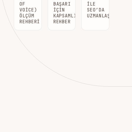
OF
BAŞARI
ILE
VOICE)
İÇIN
SEO’DA
ÖLÇÜM
KAPSAMLI
UZMANLAŞIN
REHBERI
REHBER