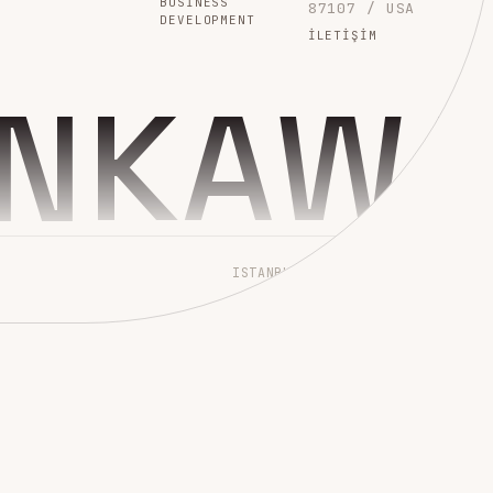
BUSINESS
87107 / USA
DEVELOPMENT
İLETIŞIM
INKAW
ISTANBUL → WORLDWIDE