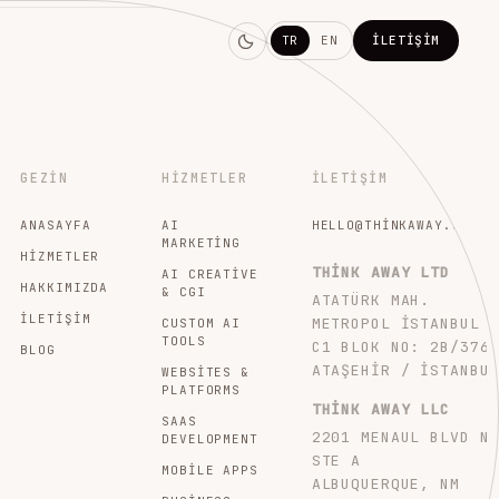
TR
EN
İLETIŞIM
GEZIN
HIZMETLER
İLETIŞIM
ANASAYFA
AI
HELLO@THINKAWAY.STUDI
MARKETING
HIZMETLER
THINK AWAY LTD
AI CREATIVE
HAKKIMIZDA
& CGI
ATATÜRK MAH.
İLETIŞIM
METROPOL İSTANBUL
CUSTOM AI
TOOLS
C1 BLOK NO: 2B/376
BLOG
ATAŞEHIR / İSTANBU
WEBSITES &
PLATFORMS
THINK AWAY LLC
SAAS
2201 MENAUL BLVD N
DEVELOPMENT
STE A
MOBILE APPS
ALBUQUERQUE, NM