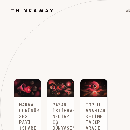
THINKAWAY
A
MARKA
PAZAR
TOPLU
GÖRÜNÜRLÜĞÜ:
İSTIHBARATI
ANAHTAR
SES
NEDIR?
KELIME
PAYI
İŞ
TAKIP
(SHARE
DÜNYASINDA
ARACI