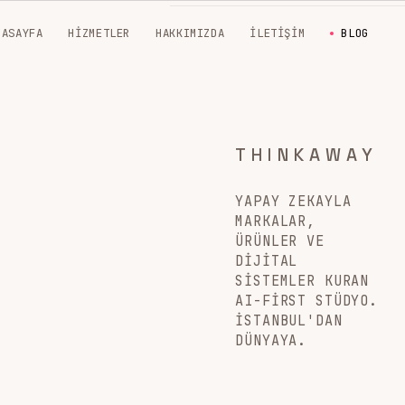
NASAYFA
HIZMETLER
HAKKIMIZDA
İLETIŞIM
BLOG
THINKAWAY
YAPAY ZEKAYLA
MARKALAR,
ÜRÜNLER VE
DIJITAL
SISTEMLER KURAN
AI-FIRST STÜDYO.
İSTANBUL'DAN
DÜNYAYA.