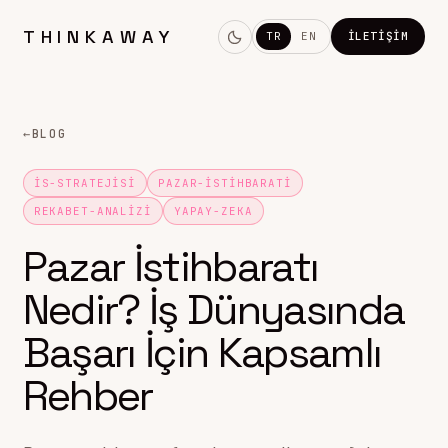
THINKAWAY
TR
EN
İLETIŞIM
←
BLOG
IS-STRATEJISI
PAZAR-ISTIHBARATI
REKABET-ANALIZI
YAPAY-ZEKA
Pazar İstihbaratı
Nedir? İş Dünyasında
Başarı İçin Kapsamlı
Rehber