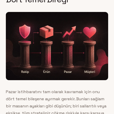
Pazar istihbaratını tam olarak kavramak için onu
dört temel bileşene ayırmak gerekir. Bunları sağlam
bir masanın ayakları gibi düşünün; biri sallantılı veya
eksikse, tüm stratejiniz çökme riskiyle karşı karşıya