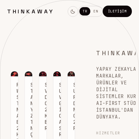
THINKAWAY
TR
EN
İLETIŞIM
THINKAW
YAPAY ZEKAYLA
MARKALAR,
ÜRÜNLER VE
RAKIP
SIFIR
SEO
SEO
SEO
DIJITAL
WEB
TIKLAMALI
VE
UZMANLARI
UYUMLU
SISTEMLER KUR
SITESI
ARAMA
DÖNÜŞÜM
VE
ROBOTS.TXT
AI-FIRST STÜD
TRAFIĞI
NEDIR?
OPTIMIZASYONU:
GELIŞTIRICILER
DOSYASI
NASIL
YAPAY
2026
İÇIN
NASIL
İSTANBUL'DAN
ANALIZ
ZEKA
KAPSAMLI
CHATGPT
OLUŞTURULUR:
DÜNYAYA.
EDILIR?
TRAFIĞINIZI
BÜYÜME
APPS
2026
2026
NASIL
REHBERI
SDK
REHBERI
HIZMETLER
KAZANMA
ÇALIYOR
REHBERI