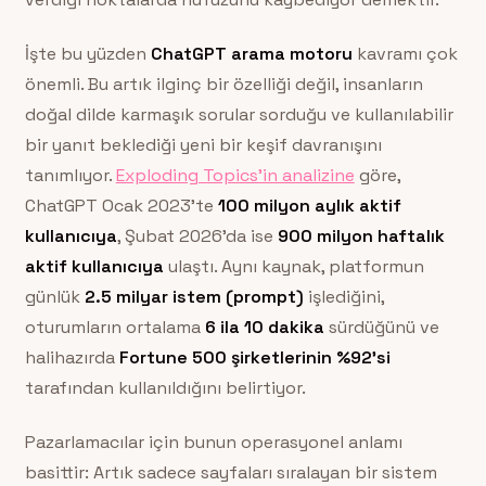
İşte bu yüzden
ChatGPT arama motoru
kavramı çok
önemli. Bu artık ilginç bir özelliği değil, insanların
doğal dilde karmaşık sorular sorduğu ve kullanılabilir
bir yanıt beklediği yeni bir keşif davranışını
tanımlıyor.
Exploding Topics’in analizine
göre,
ChatGPT Ocak 2023’te
100 milyon aylık aktif
kullanıcıya
, Şubat 2026’da ise
900 milyon haftalık
aktif kullanıcıya
ulaştı. Aynı kaynak, platformun
günlük
2.5 milyar istem (prompt)
işlediğini,
oturumların ortalama
6 ila 10 dakika
sürdüğünü ve
halihazırda
Fortune 500 şirketlerinin %92’si
tarafından kullanıldığını belirtiyor.
Pazarlamacılar için bunun operasyonel anlamı
basittir: Artık sadece sayfaları sıralayan bir sistem