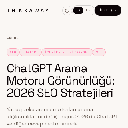
THINKAWAY
TR
EN
İLETIŞIM
←
BLOG
AEO
CHATGPT
ICERIK-OPTIMIZASYONU
SEO
ChatGPT Arama
Motoru Görünürlüğü:
2026 SEO Stratejileri
Yapay zeka arama motorları arama
alışkanlıklarını değiştiriyor. 2026'da ChatGPT
ve diğer cevap motorlarında