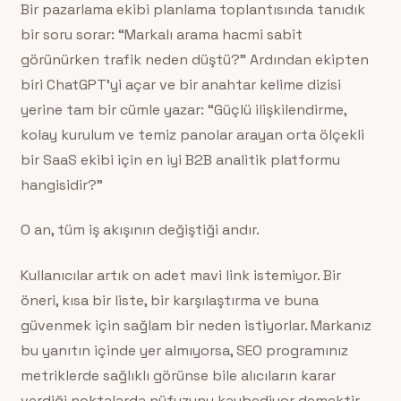
Bir pazarlama ekibi planlama toplantısında tanıdık
bir soru sorar: “Markalı arama hacmi sabit
görünürken trafik neden düştü?” Ardından ekipten
biri ChatGPT’yi açar ve bir anahtar kelime dizisi
yerine tam bir cümle yazar: “Güçlü ilişkilendirme,
kolay kurulum ve temiz panolar arayan orta ölçekli
bir SaaS ekibi için en iyi B2B analitik platformu
hangisidir?”
O an, tüm iş akışının değiştiği andır.
Kullanıcılar artık on adet mavi link istemiyor. Bir
öneri, kısa bir liste, bir karşılaştırma ve buna
güvenmek için sağlam bir neden istiyorlar. Markanız
bu yanıtın içinde yer almıyorsa, SEO programınız
metriklerde sağlıklı görünse bile alıcıların karar
verdiği noktalarda nüfuzunu kaybediyor demektir.