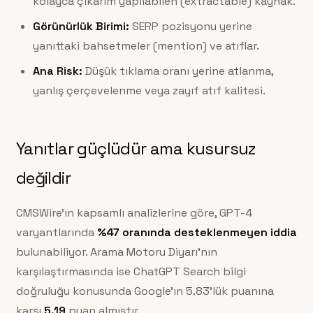
kolayca çıkarım yapılabilen (extractable) kaynak.
Görünürlük Birimi:
SERP pozisyonu yerine
yanıttaki bahsetmeler (mention) ve atıflar.
Ana Risk:
Düşük tıklama oranı yerine atlanma,
yanlış çerçevelenme veya zayıf atıf kalitesi.
Yanıtlar güçlüdür ama kusursuz
değildir
CMSWire’ın kapsamlı analizlerine göre, GPT-4
varyantlarında
%47 oranında desteklenmeyen iddia
bulunabiliyor. Arama Motoru Diyarı’nın
karşılaştırmasında ise ChatGPT Search bilgi
doğruluğu konusunda Google’ın 5.83’lük puanına
karşı
5.19
puan almıştır.