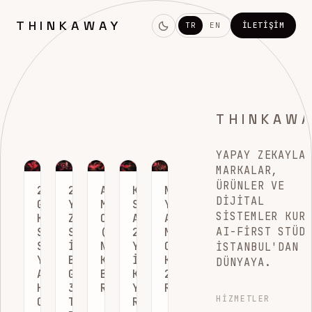
THINKAWAY
TR
EN
İLETIŞIM
THINKAW
YAPAY ZEKAYLA
MARKALAR,
ÜRÜNLER VE
2026
2026’DA
ARAMA
KURUMSAL
NEW
DIJITAL
GÜNEY
YAPAY
MOTORU
SEO
YORK’TA
SISTEMLER KUR
KAROLINA
ZEKA
OPTIMIZASYONU
ANALITIĞI:
ARAMA
AI-FIRST STÜD
SEO
SEO
(SEO)
2026
MOTORU
STRATEJILERI:
İÇIN
NEDIR?
YILI
OPTIMIZASYONU:
İSTANBUL'DAN
YEREL
BILMENIZ
KAPSAMLI
İÇIN
KAPSAMLI
DÜNYAYA.
ARAMALARA
GEREKEN
BAŞLANGIÇ
KAPSAMLI
2026
HAKIM
33
REHBERI
YÖNETIM
REHBERI
HIZMETLER
OLUN
TEMEL
REHBERI