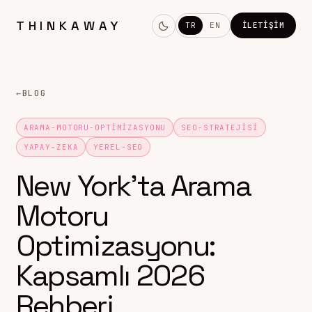
THINKAWAY
TR
EN
İLETIŞIM
←
BLOG
ARAMA-MOTORU-OPTIMIZASYONU
SEO-STRATEJISI
YAPAY-ZEKA
YEREL-SEO
New York’ta Arama
Motoru
Optimizasyonu:
Kapsamlı 2026
Rehberi