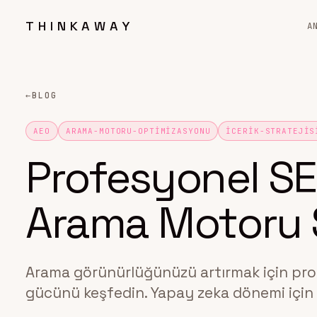
THINKAWAY
A
←
BLOG
AEO
ARAMA-MOTORU-OPTIMIZASYONU
ICERIK-STRATEJIS
Profesyonel SEO
Arama Motoru S
Arama görünürlüğünüzü artırmak için prof
gücünü keşfedin. Yapay zeka dönemi için s