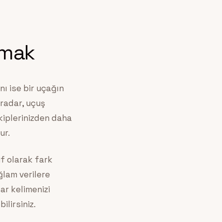
amak
ı ise bir uçağın
 radar, uçuş
kiplerinizden daha
ur.
f olarak fark
ğlam verilere
tar kelimenizi
ilirsiniz.