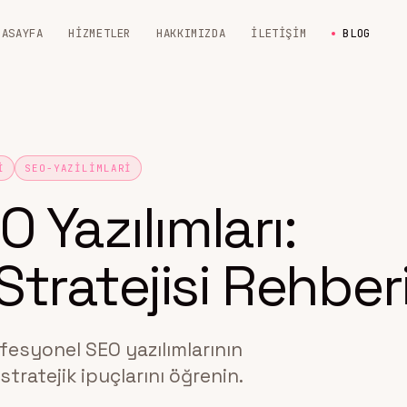
NASAYFA
HIZMETLER
HAKKIMIZDA
İLETIŞIM
BLOG
I
SEO-YAZILIMLARI
 Yazılımları:
tratejisi Rehber
esyonel SEO yazılımlarının
tratejik ipuçlarını öğrenin.