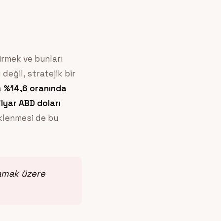
irmek ve bunları
değil, stratejik bir
a
%14,6 oranında
lyar ABD doları
eklenmesi de bu
lamak üzere