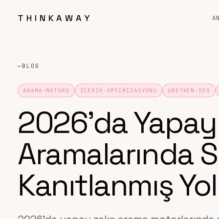
THINKAWAY
A
←
BLOG
ARAMA-MOTORU
ICERIK-OPTIMIZASYONU
URETKEN-SEO
2026’da Yapay
Aramalarında S
Kanıtlanmış Yo