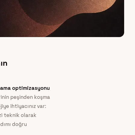
ın
rama optimizasyonu
rinin peşinden koşma
ye ihtiyacınız var:
i teknik olarak
adımı doğru