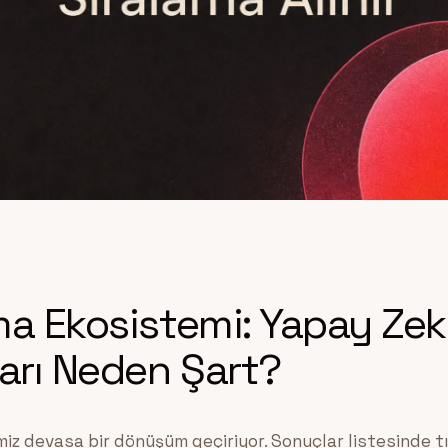
ma Ekosistemi: Yapay Ze
ları Neden Şart?
miz devasa bir dönüşüm geçiriyor. Sonuçlar listesinde t