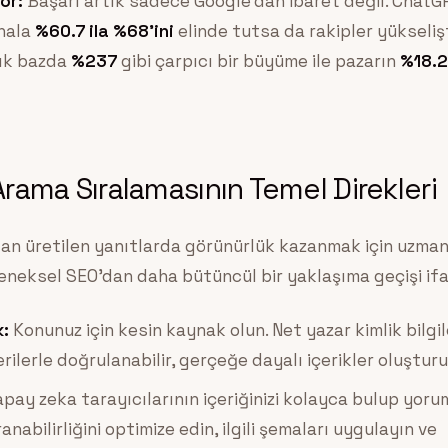
or:
Başarı artık sadece Google’dan ibaret değil. Chat
 hala
%60.7 ila %68’ini
elinde tutsa da rakipler yükseliş
llık bazda
%237
gibi çarpıcı bir büyüme ile pazarın
%18.2
rama Sıralamasının Temel Direkleri
an üretilen yanıtlarda görünürlük kazanmak için uzma
leneksel SEO’dan daha bütüncül bir yaklaşıma geçişi if
k:
Konunuz için kesin kaynak olun. Net yazar kimlik bilgil
erilerle doğrulanabilir, gerçeğe dayalı içerikler oluşturu
pay zeka tarayıcılarının içeriğinizi kolayca bulup yoru
anabilirliğini optimize edin, ilgili şemaları uygulayın ve