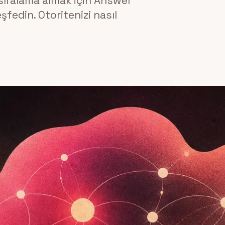
ıralama almak için Answer
şfedin. Otoritenizi nasıl