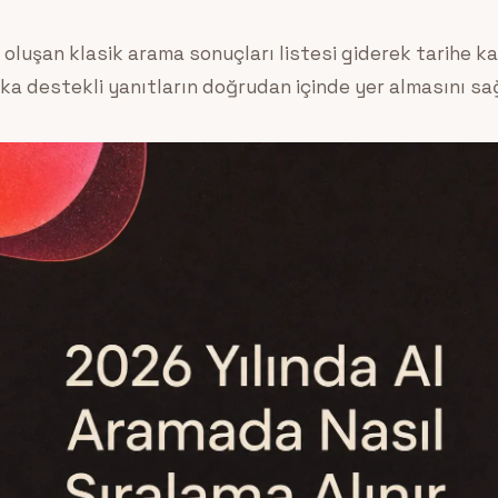
oluşan klasik arama sonuçları listesi giderek tarihe kar
ka destekli yanıtların doğrudan içinde yer almasını sa