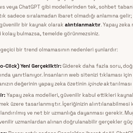
ws veya ChatGPT gibi modellerinden tek, sohbet tabanlı 
tık sadece sıralamadan ibaret olmadığı anlamına gelir;
 güvenilir bir kaynak olarak
alıntılanmaktır
. Yapay zeka m
si kolay bulmazsa, temelde görünmezsiniz.
eçici bir trend olmamasının nedenleri şunlardır:
o-Click) Yeni Gerçekliktir:
Giderek daha fazla soru, do
nda yanıtlanıyor. İnsanların web sitenizi tıklaması için
nızın değerinin yapay zeka özetinin
içinde
aktarılması 
ir:
Yapay zeka modelleri, güvenilir kabul ettikleri kayn
emek üzere tasarlanmıştır. İçeriğinizin alıntılanabilmesi 
ılandırılmış ve net bir uzmanlığa dayanması gerekir. Mu
üvenilir uzmanlardan alınan doğrulanabilir gerçekler güçle