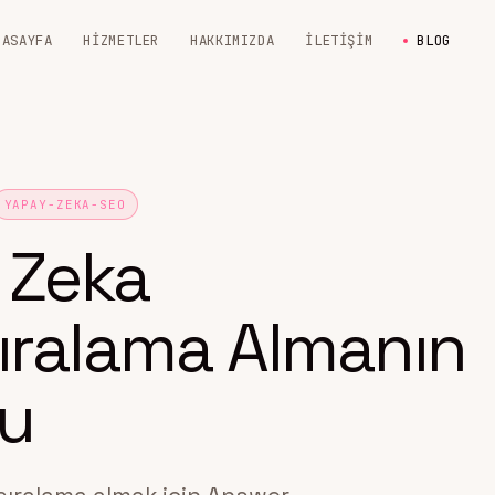
NASAYFA
HIZMETLER
HAKKIMIZDA
İLETIŞIM
BLOG
YAPAY-ZEKA-SEO
 Zeka
ıralama Almanın
lu