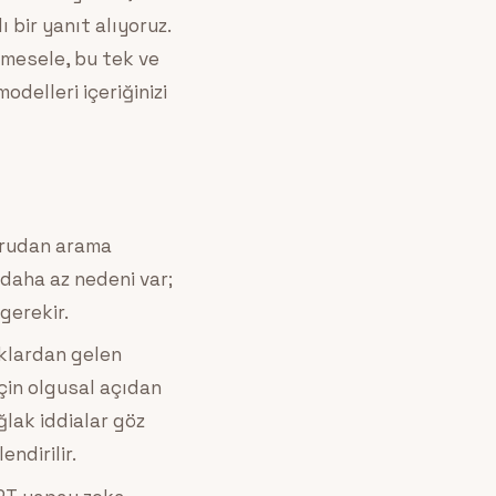
bir yanıt alıyoruz.
 mesele, bu tek ve
odelleri içeriğinizi
ğrudan arama
 daha az nedeni var;
gerekir.
aklardan gelen
için olgusal açıdan
ğlak iddialar göz
ndirilir.