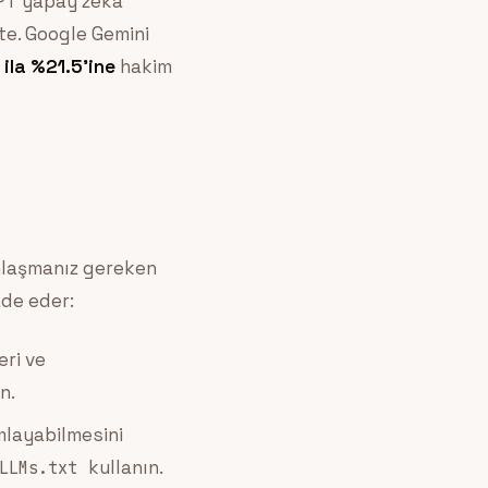
GPT yapay zeka
te. Google Gemini
 ila %21.5’ine
hakim
nlaşmanız gereken
ade eder:
eri ve
n.
mlayabilmesini
kullanın.
LLMs.txt