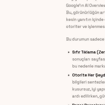
Google’ın AI Overvie
Bu, görünürlüğün ar
kesin yanıtın içinde
otoriter ve işlenme
Bu durumun sadece g
Sıfır Tıklama (Zer
sonuçları sayfası
bu nedenle marka
Otorite Her Şeyd
bilgileri sentezl
kusursuz, iyi yap
ardı edilirken, g