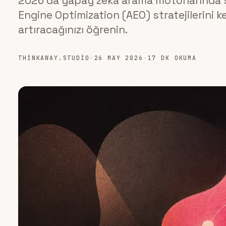
2026'da yapay zeka arama motorlarında s
Engine Optimization (AEO) stratejilerini ke
artıracağınızı öğrenin.
THINKAWAY.STUDIO
·
26 MAY 2026
·
17 DK OKUMA