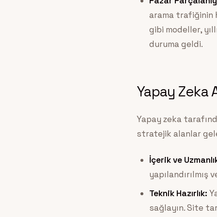
Pazar Parçalanıy
arama trafiğinin
gibi modeller, yı
duruma geldi.
Yapay Zeka A
Yapay zeka tarafınd
stratejik alanlar ge
İçerik ve Uzmanlı
yapılandırılmış v
Teknik Hazırlık:
Ya
sağlayın. Site tar