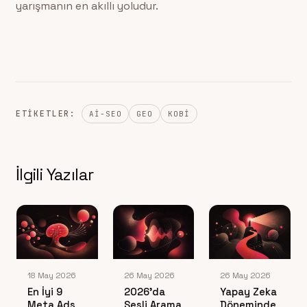
yarışmanın en akıllı yoludur.
ETIKETLER:
AI-SEO
GEO
KOBI
İlgili Yazılar
18 May 2026
26 May 2026
26 May 2026
En İyi 9
2026’da
Yapay Zeka
Meta Ads
Sesli Arama
Döneminde