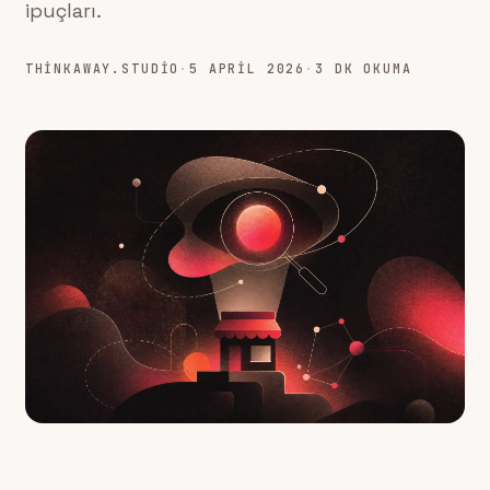
ipuçları.
THINKAWAY.STUDIO
·
5 APRIL 2026
·
3 DK OKUMA