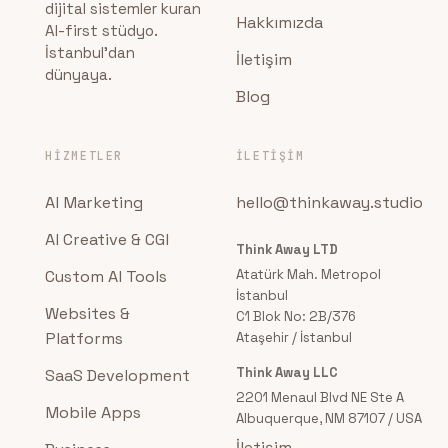
dijital sistemler kuran
Hakkımızda
AI-first stüdyo.
İstanbul'dan
İletişim
dünyaya.
Blog
HIZMETLER
İLETIŞIM
AI Marketing
hello@thinkaway.studio
AI Creative & CGI
Think Away LTD
Custom AI Tools
Atatürk Mah. Metropol
İstanbul
Websites &
C1 Blok No: 2B/376
Platforms
Ataşehir / İstanbul
Think Away LLC
SaaS Development
2201 Menaul Blvd NE Ste A
Mobile Apps
Albuquerque, NM 87107 / USA
İletişim