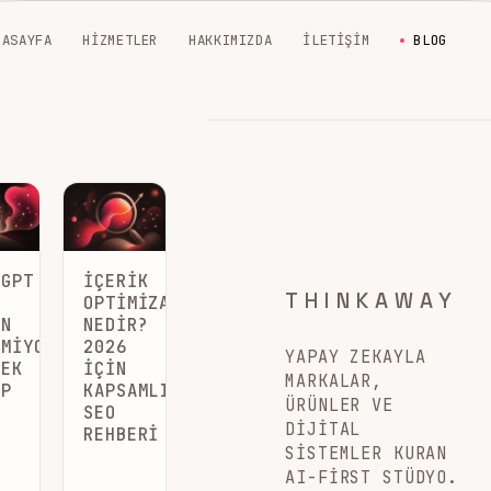
NASAYFA
HIZMETLER
HAKKIMIZDA
İLETIŞIM
BLOG
TGPT
İÇERIK
THINKAWAY
I
OPTIMIZASYONU
EN
NEDIR?
RMIYOR?
2026
YAPAY ZEKAYLA
:
ÇEK
İÇIN
MARKALAR,
EP
KAPSAMLI
ÜRÜNLER VE
SEO
DIJITAL
REHBERI
SISTEMLER KURAN
AI-FIRST STÜDYO.