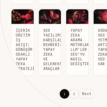
İÇERIK
SEO
YAPAY
GOO
ÜRETIM
YAZILIMI
ZEKA
SEO
İŞ
KARŞILAŞTIRMA
ARAMA
YET
AKIŞI:
REHBERI:
MOTORLARI:
ART
DÖNÜŞÜM
YAPAY
LLM’LER
YAP
ODAKLI
ZEKA
SEO’YU
ZEK
YAPAY
VE
NASIL
SEO
ZEKA
GELENEKSEL
DEĞIŞTIRIYOR?
VAR
STRATEJISI
ARAÇLAR
POSTS PAGINATION
Next
1
2