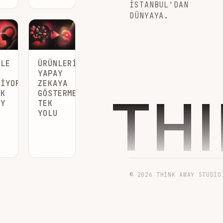
İSTANBUL'DAN
DÜNYAYA.
GLE
ÜRÜNLERINIZI
YAPAY
MIYOR:
ZEKAYA
TH
IK
GÖSTERMENIN
AY
TEK
A
YOLU
© 2026 THINK AWAY STUDIO