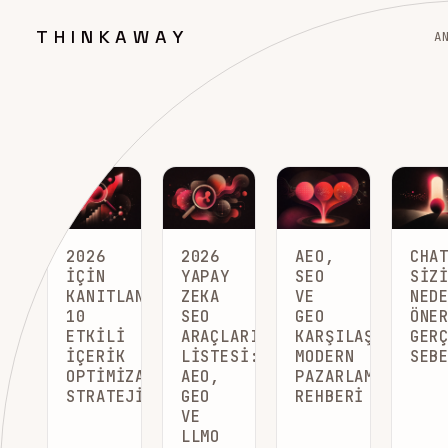
THINKAWAY
A
2026
2026
AEO,
CHA
İÇIN
YAPAY
SEO
SIZ
KANITLANMIŞ
ZEKA
VE
NED
10
SEO
GEO
ÖNE
ETKILI
ARAÇLARI
KARŞILAŞTIRMASI
GER
İÇERIK
LISTESI:
MODERN
SEB
OPTIMIZASYONU
AEO,
PAZARLAMACININ
STRATEJISI
GEO
REHBERI
VE
LLMO