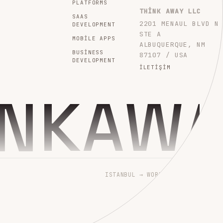
PLATFORMS
THINK AWAY LLC
SAAS
2201 MENAUL BLVD N
DEVELOPMENT
STE A
MOBILE APPS
ALBUQUERQUE, NM
BUSINESS
87107 / USA
DEVELOPMENT
İLETIŞIM
INKAW
ISTANBUL → WORLDWIDE