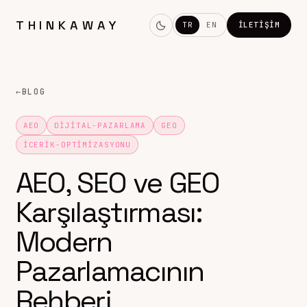
THINKAWAY
TR
EN
İLETIŞIM
←
BLOG
AEO
DIJITAL-PAZARLAMA
GEO
ICERIK-OPTIMIZASYONU
AEO, SEO ve GEO
Karşılaştırması:
Modern
Pazarlamacının
Rehberi