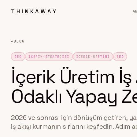
THINKAWAY
A
←
BLOG
GEO
ICERIK-STRATEJISI
ICERIK-URETIMI
SEO
İçerik Üretim İ
Odaklı Yapay Ze
2026 ve sonrası için dönüşüm getiren, ya
iş akışı kurmanın sırlarını keşfedin. Adım 