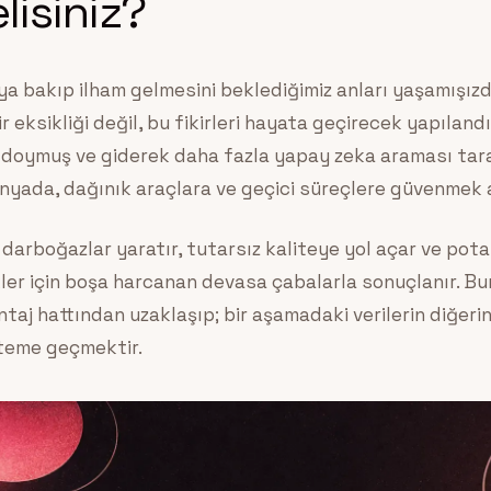
isiniz?
a bakıp ilham gelmesini beklediğimiz anları yaşamışızd
r eksikliği değil, bu fikirleri hayata geçirecek yapılandı
e doymuş ve giderek daha fazla yapay zeka araması tar
dünyada, dağınık araçlara ve geçici süreçlere güvenmek a
k darboğazlar yaratır, tutarsız kaliteye yol açar ve pota
ler için boşa harcanan devasa çabalarla sonuçlanır. B
ntaj hattından uzaklaşıp; bir aşamadaki verilerin diğerin
isteme geçmektir.