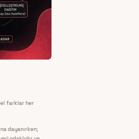
el farklar her
ına dayanırken;
eri odaklıdır ve