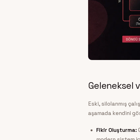
Geleneksel v
Eski, silolanmış çal
aşamada kendini gös
Fikir Oluşturma:
G
modern sistem içe