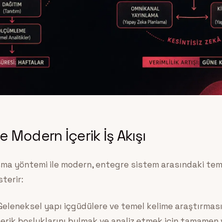
e Modern İçerik İş Akışı
ışma yöntemi ile modern, entegre sistem arasındaki tem
terir:
eleneksel yapı içgüdülere ve temel kelime araştırmas
rik boşluklarını bulmak ve analiz etmek için tamamen v