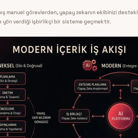
lmış manuel görevlerden, yapay zekanın ekibinizi destekl
e yön verdiği işbirlikçi bir sisteme geçmektir.