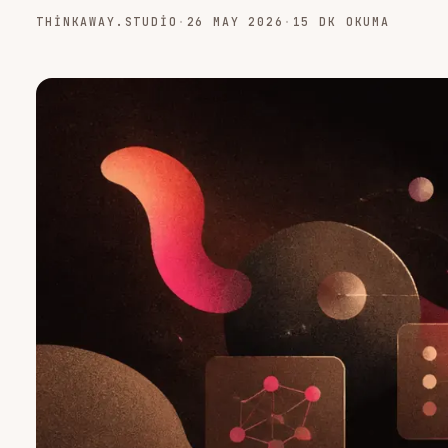
THINKAWAY.STUDIO
·
26 MAY 2026
·
15 DK OKUMA