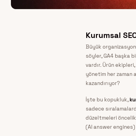
Kurumsal SEO 
Büyük organizasyonla
söyler, GA4 başka bi
vardır. Ürün ekipler
yönetim her zaman a
kazandırıyor?
İşte bu kopukluk,
ku
sadece sıralamalarda
düzeltmeleri öncelik
(AI answer engines) 