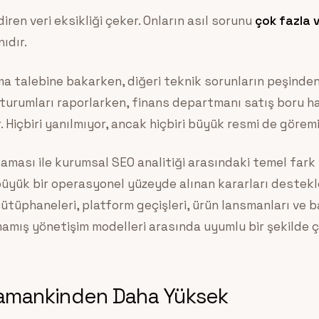
iren veri eksikliği çeker. Onların asıl sorunu
çok fazla v
ıdır.
ma talebine bakarken, diğeri teknik sorunların peşinden k
turumları raporlarken, finans departmanı satış boru ha
. Hiçbiri yanılmıyor, ancak hiçbiri büyük resmi de göremi
aması ile kurumsal SEO analitiği arasındaki temel fark
büyük bir operasyonel yüzeyde alınan kararları destek
k kütüphaneleri, platform geçişleri, ürün lansmanları ve
mış yönetişim modelleri arasında uyumlu bir şekilde ça
 Zamankinden Daha Yüksek