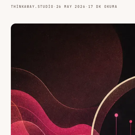
THINKAWAY.STUDIO
·
26 MAY 2026
·
17 DK OKUMA