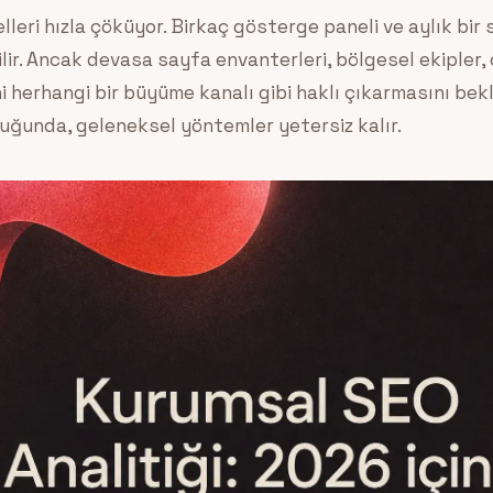
leri hızla çöküyor. Birkaç gösterge paneli ve aylık bir
bilir. Ancak devasa sayfa envanterleri, bölgesel ekipler
 herhangi bir büyüme kanalı gibi haklı çıkarmasını bek
uğunda, geleneksel yöntemler yetersiz kalır.