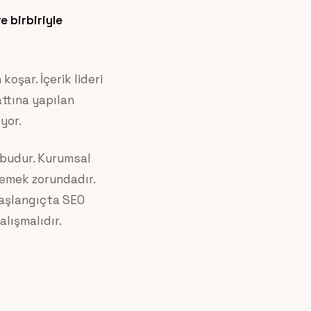
e birbiriyle
oşar. İçerik lideri
ttına yapılan
yor.
 budur. Kurumsal
lemek zorundadır.
 başlangıçta SEO
lışmalıdır.