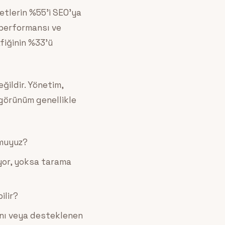
ketlerin %55’i SEO’ya
i performansı ve
afiğinin %33’ü
ğildir. Yönetim,
 görünüm genellikle
 muyuz?
yor, yoksa tarama
ilir?
şını veya desteklenen