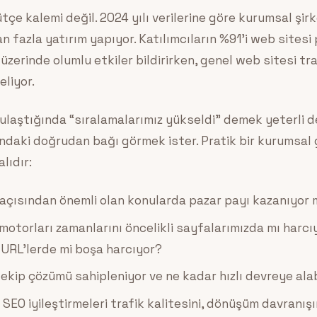
bütçe kalemi değil. 2024 yılı verilerine göre kurumsal şir
n fazla yatırım yapıyor. Katılımcıların %91’i web sites
üzerinde olumlu etkiler bildirirken, genel web sitesi tr
liyor.
ulaştığında “sıralamalarımız yükseldi” demek yeterli de
ındaki doğrudan bağı görmek ister. Pratik bir kurumsal
lıdır:
 açısından önemli olan konularda pazar payı kazanıyor
otorları zamanlarını öncelikli sayfalarımızda mı harcı
 URL’lerde mi boşa harcıyor?
ekip çözümü sahipleniyor ve ne kadar hızlı devreye alab
SEO iyileştirmeleri trafik kalitesini, dönüşüm davranı