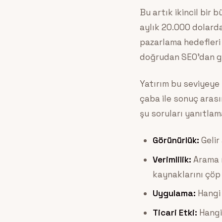
Bu artık ikincil bir 
aylık 20.000 dolarda
pazarlama hedefleri 
doğrudan SEO’dan ge
Yatırım bu seviyeye 
çaba ile sonuç aras
şu soruları yanıtlama
Görünürlük:
Gelir
Verimlilik:
Arama m
kaynaklarını çöp
Uygulama:
Hangi 
Ticari Etki:
Hangi 