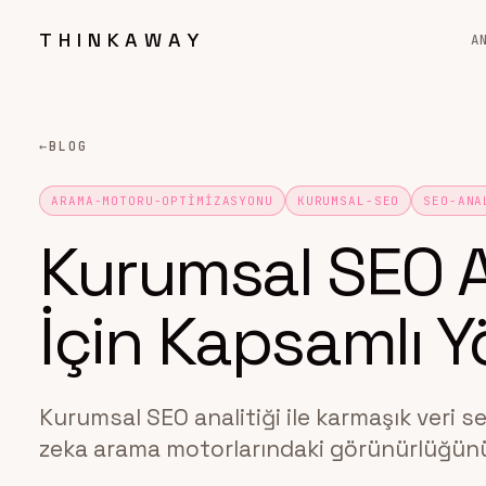
THINKAWAY
A
←
BLOG
ARAMA-MOTORU-OPTIMIZASYONU
KURUMSAL-SEO
SEO-ANA
Kurumsal SEO An
İçin Kapsamlı 
Kurumsal SEO analitiği ile karmaşık veri s
zeka arama motorlarındaki görünürlüğünüz