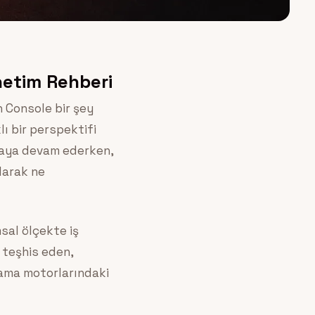
önetim Rehberi
h Console bir şey
lı bir perspektifi
amaya devam ederken,
larak ne
sal ölçekte iş
 teşhis eden,
arama motorlarındaki