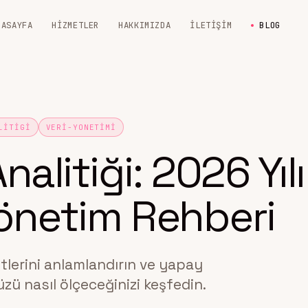
NASAYFA
HIZMETLER
HAKKIMIZDA
İLETIŞIM
BLOG
LITIGI
VERI-YONETIMI
alitiği: 2026 Yılı
Yönetim Rehberi
etlerini anlamlandırın ve yapay
ü nasıl ölçeceğinizi keşfedin.