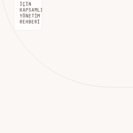
İÇIN
KAPSAMLI
YÖNETIM
REHBERI