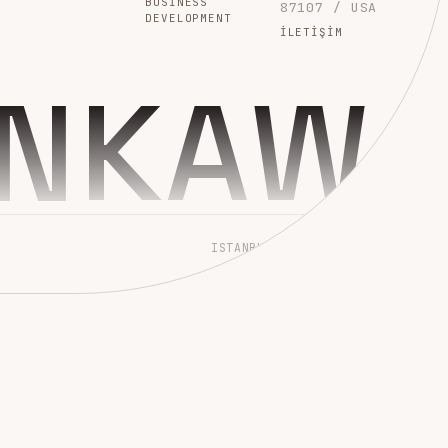
BUSINESS
87107 / USA
DEVELOPMENT
İLETIŞIM
INKAW
ISTANBUL → WORLDWIDE