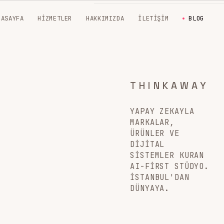
NASAYFA
HIZMETLER
HAKKIMIZDA
İLETIŞIM
BLOG
THINKAWAY
YAPAY ZEKAYLA
MARKALAR,
ÜRÜNLER VE
DIJITAL
SISTEMLER KURAN
AI-FIRST STÜDYO.
İSTANBUL'DAN
DÜNYAYA.