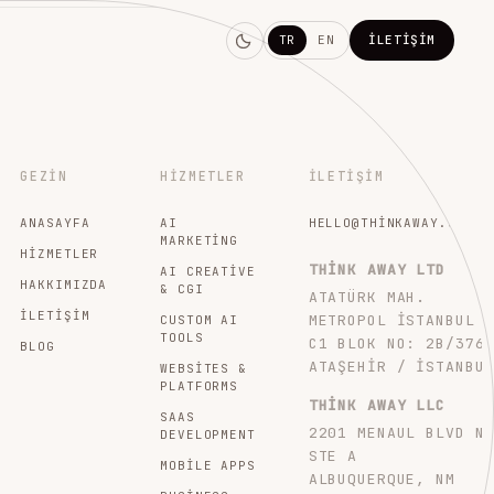
TR
EN
İLETIŞIM
GEZIN
HIZMETLER
İLETIŞIM
ANASAYFA
AI
HELLO@THINKAWAY.STUDI
MARKETING
HIZMETLER
THINK AWAY LTD
AI CREATIVE
HAKKIMIZDA
& CGI
ATATÜRK MAH.
İLETIŞIM
METROPOL İSTANBUL
CUSTOM AI
TOOLS
C1 BLOK NO: 2B/376
BLOG
ATAŞEHIR / İSTANBU
WEBSITES &
PLATFORMS
THINK AWAY LLC
SAAS
2201 MENAUL BLVD N
DEVELOPMENT
STE A
MOBILE APPS
ALBUQUERQUE, NM