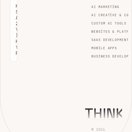
KURUMSAL
AI MARKETING
SEO
AI CREATIVE & CGI
ANALITIĞI:
2026
CUSTOM AI TOOLS
YILI
WEBSITES & PLATFO
İÇIN
SAAS DEVELOPMENT
KAPSAMLI
YÖNETIM
MOBILE APPS
REHBERI
BUSINESS DEVELOPM
THINK
© 2026