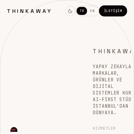
THINKAWAY
TR
EN
İLETIŞIM
THINKAW
YAPAY ZEKAYLA
MARKALAR,
ÜRÜNLER VE
DIJITAL
SISTEMLER KUR
AI-FIRST STÜD
İSTANBUL'DAN
DÜNYAYA.
HIZMETLER