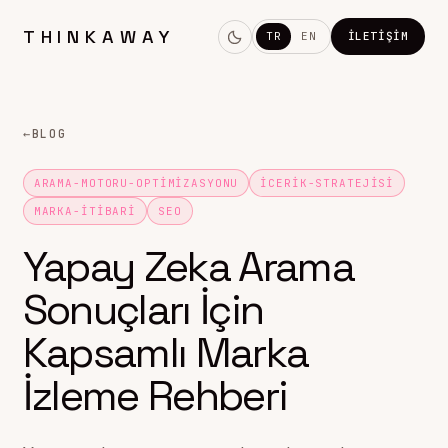
THINKAWAY
TR
EN
İLETIŞIM
←
BLOG
ARAMA-MOTORU-OPTIMIZASYONU
ICERIK-STRATEJISI
MARKA-ITIBARI
SEO
Yapay Zeka Arama
Sonuçları İçin
Kapsamlı Marka
İzleme Rehberi