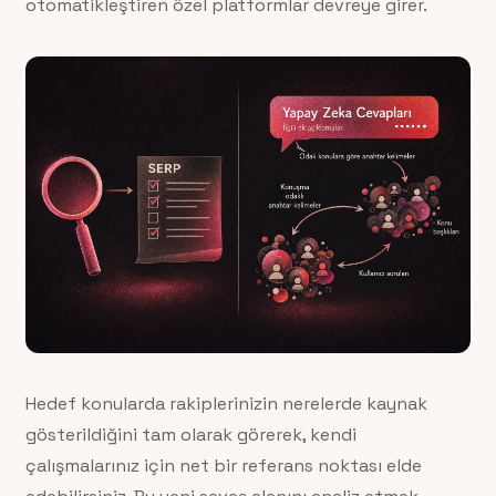
otomatikleştiren özel platformlar devreye girer.
Hedef konularda rakiplerinizin nerelerde kaynak
gösterildiğini tam olarak görerek, kendi
çalışmalarınız için net bir referans noktası elde