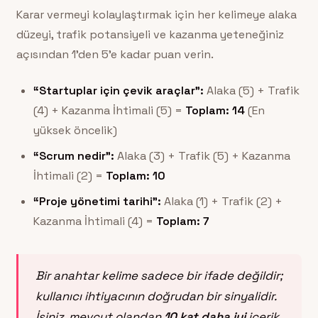
Karar vermeyi kolaylaştırmak için her kelimeye alaka
düzeyi, trafik potansiyeli ve kazanma yeteneğiniz
açısından 1’den 5’e kadar puan verin.
“Startuplar için çevik araçlar”:
Alaka (5) + Trafik
(4) + Kazanma İhtimali (5) =
Toplam: 14
(En
yüksek öncelik)
“Scrum nedir”:
Alaka (3) + Trafik (5) + Kazanma
İhtimali (2) =
Toplam: 10
“Proje yönetimi tarihi”:
Alaka (1) + Trafik (2) +
Kazanma İhtimali (4) =
Toplam: 7
Bir anahtar kelime sadece bir ifade değildir;
kullanıcı ihtiyacının doğrudan bir sinyalidir.
İşiniz, mevcut olandan
10 kat daha iyi
içerik