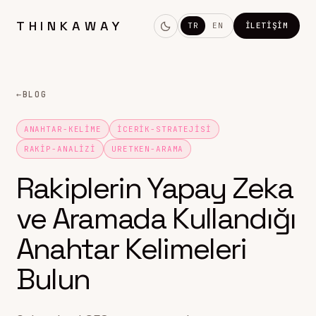
THINKAWAY
TR
EN
İLETIŞIM
←
BLOG
ANAHTAR-KELIME
ICERIK-STRATEJISI
RAKIP-ANALIZI
URETKEN-ARAMA
Rakiplerin Yapay Zeka
ve Aramada Kullandığı
Anahtar Kelimeleri
Bulun