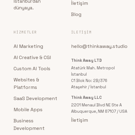
İstanbul'dan
İletişim
dünyaya.
Blog
HIZMETLER
İLETIŞIM
AI Marketing
hello@thinkaway.studio
AI Creative & CGI
Think Away LTD
Custom AI Tools
Atatürk Mah. Metropol
İstanbul
Websites &
C1 Blok No: 2B/376
Platforms
Ataşehir / İstanbul
Think Away LLC
SaaS Development
2201 Menaul Blvd NE Ste A
Mobile Apps
Albuquerque, NM 87107 / USA
İletişim
Business
Development