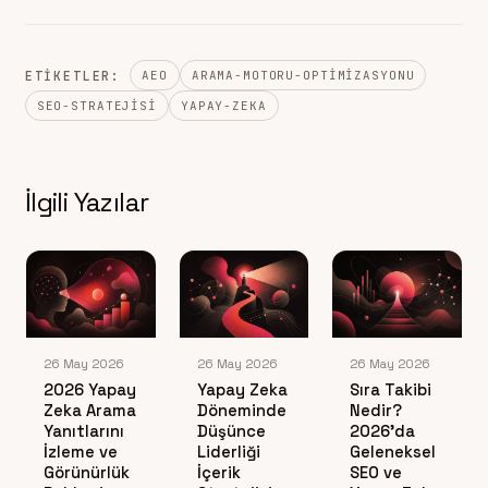
ETIKETLER:
AEO
ARAMA-MOTORU-OPTIMIZASYONU
SEO-STRATEJISI
YAPAY-ZEKA
İlgili Yazılar
26 May 2026
26 May 2026
26 May 2026
2026 Yapay
Yapay Zeka
Sıra Takibi
Zeka Arama
Döneminde
Nedir?
Yanıtlarını
Düşünce
2026’da
İzleme ve
Liderliği
Geleneksel
Görünürlük
İçerik
SEO ve