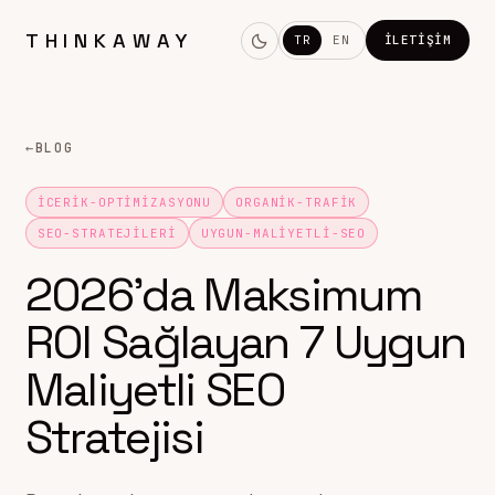
THINKAWAY
TR
EN
İLETIŞIM
←
BLOG
ICERIK-OPTIMIZASYONU
ORGANIK-TRAFIK
SEO-STRATEJILERI
UYGUN-MALIYETLI-SEO
2026’da Maksimum
ROI Sağlayan 7 Uygun
Maliyetli SEO
Stratejisi