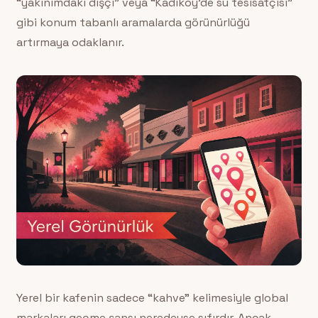
“yakınımdaki dişçi” veya “Kadıköy’de su tesisatçısı”
gibi konum tabanlı aramalarda görünürlüğü
artırmaya odaklanır.
Yerel bir kafenin sadece “kahve” kelimesiyle global
markaları geçme şansı neredeyse sıfırdır. Ancak