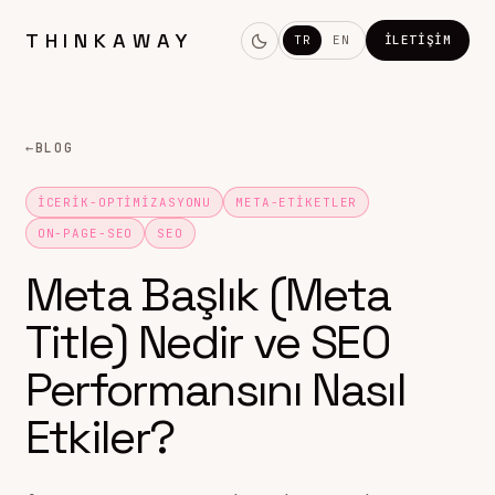
THINKAWAY
TR
EN
İLETIŞIM
←
BLOG
ICERIK-OPTIMIZASYONU
META-ETIKETLER
ON-PAGE-SEO
SEO
Meta Başlık (Meta
Title) Nedir ve SEO
Performansını Nasıl
Etkiler?