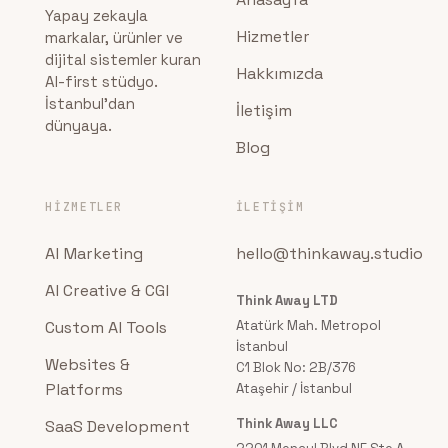
Yapay zekayla
Hizmetler
markalar, ürünler ve
dijital sistemler kuran
Hakkımızda
AI-first stüdyo.
İstanbul'dan
İletişim
dünyaya.
Blog
HIZMETLER
İLETIŞIM
AI Marketing
hello@thinkaway.studio
AI Creative & CGI
Think Away LTD
Custom AI Tools
Atatürk Mah. Metropol
İstanbul
Websites &
C1 Blok No: 2B/376
Platforms
Ataşehir / İstanbul
Think Away LLC
SaaS Development