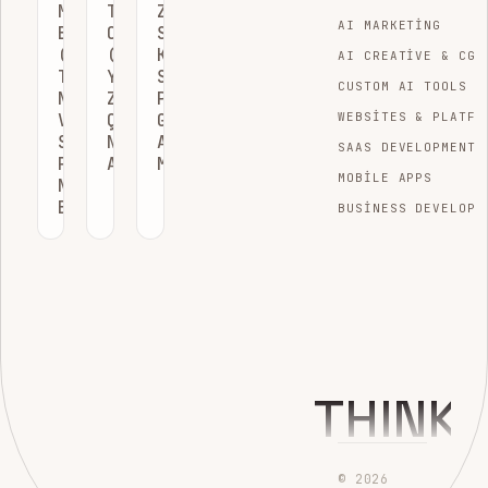
META
TIKLAMA
ZENGIN
AI MARKETING
BAŞLIK
ORANI
SNIPPET
(META
(CTR)
KULLANIMI
AI CREATIVE & CGI
TITLE)
YAPAY
SEO
CUSTOM AI TOOLS
NEDIR
ZEKA
PERFORMANSINI
VE
ÇAĞINDA
GERÇEKTEN
WEBSITES & PLATFO
SEO
NASIL
ARTIRIR
SAAS DEVELOPMENT
PERFORMANSINI
ARTIRILIR?
MI?
MOBILE APPS
NASIL
ETKILER?
BUSINESS DEVELOPM
THINK
© 2026