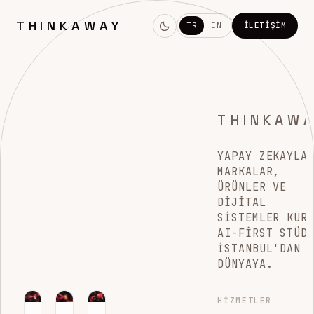
THINKAWAY
TR
EN
İLETIŞIM
THINKAW
YAPAY ZEKAYLA
MARKALAR,
ÜRÜNLER VE
DIJITAL
SISTEMLER KUR
AI-FIRST STÜD
İSTANBUL'DAN
DÜNYAYA.
HIZMETLER