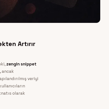
kten Artırır
eki,
zengin snippet
, ancak
pılandırılmış veriyi
kullanıcıların
knatıs olarak