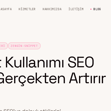
NASAYFA
HIZMETLER
HAKKIMIZDA
İLETIŞIM
BLOG
ERI
ZENGIN-SNIPPET
 Kullanımı SEO
erçekten Artırır