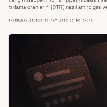
Zengin snippet (rich snippet) kullanımının
tıklama oranlarını (CTR) nasıl artırdığını v
THINKAWAY.STUDIO
·
26 MAY 2026
·
10 DK OKUMA