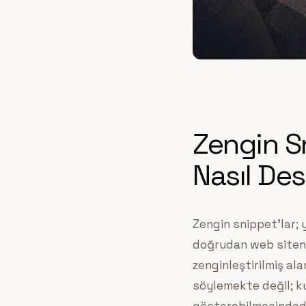
Zengin Sn
Nasıl Des
Zengin snippet’lar; y
doğrudan web siteni
zenginleştirilmiş al
söylemekte değil; k