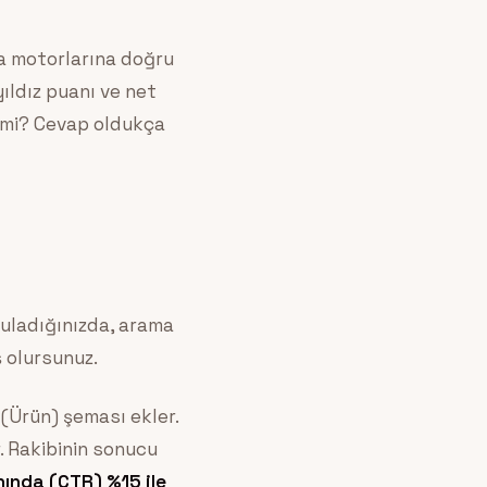
ma motorlarına doğru
yıldız puanı ve net
e mi? Cevap oldukça
guladığınızda, arama
 olursunuz.
(Ürün) şeması ekler.
. Rakibinin sonucu
nında (CTR) %15 ile