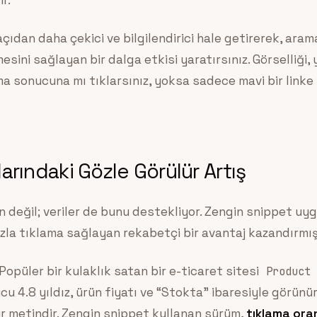
r.
ıdan daha çekici ve bilgilendirici hale getirerek, ara
esini sağlayan bir dalga etkisi yaratırsınız. Görselliği, 
rama sonucuna mı tıklarsınız, yoksa sadece mavi bir link
arındaki Gözle Görülür Artış
 değil; veriler de bunu destekliyor. Zengin snippet uy
la tıklama sağlayan rekabetçi bir avantaj kazandırmış
Popüler bir kulaklık satan bir e-ticaret sitesi
Product
u 4.8 yıldız, ürün fiyatı ve “Stokta” ibaresiyle görünür
ir metindir. Zengin snippet kullanan sürüm,
tıklama ora