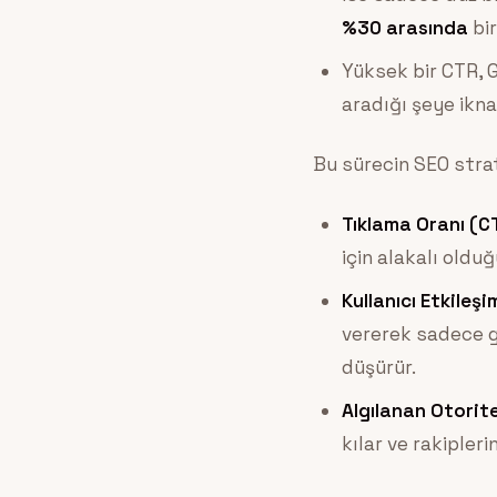
%30 arasında
bir
Yüksek bir CTR, G
aradığı şeye ikna
Bu sürecin SEO strat
Tıklama Oranı (C
için alakalı oldu
Kullanıcı Etkileşi
vererek sadece ge
düşürür.
Algılanan Otorite
kılar ve rakipleri