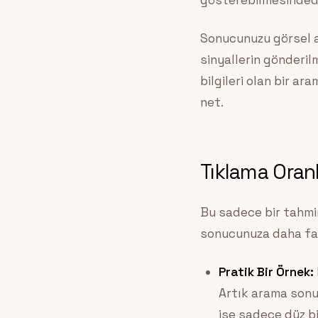
gösterebilmesindedi
Sonucunuzu görsel aç
sinyallerin gönderilm
bilgileri olan bir a
net.
Tıklama Oranl
Bu sadece bir tahmin
sonucunuza daha faz
Pratik Bir Örnek:
Artık arama sonuc
ise sadece düz b