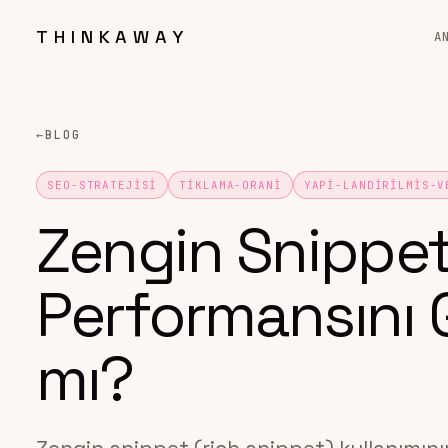
THINKAWAY
A
←
BLOG
SEO-STRATEJISI
TIKLAMA-ORANI
YAPI-LANDIRILMIS-V
Zengin Snippet
Performansını G
mı?