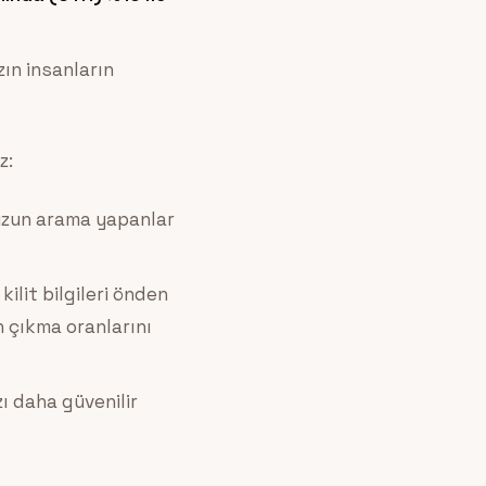
zın insanların
z:
uzun arama yapanlar
kilit bilgileri önden
n çıkma oranlarını
ı daha güvenilir