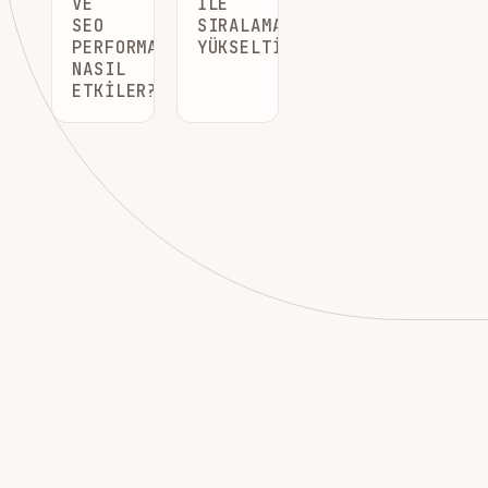
VE
ILE
SEO
SIRALAMANIZI
PERFORMANSINI
YÜKSELTIN
NASIL
ETKILER?