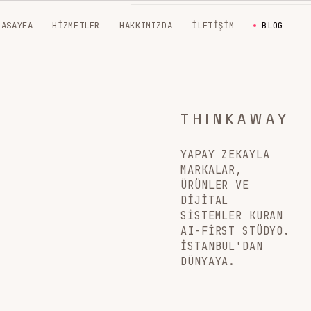
NASAYFA
HIZMETLER
HAKKIMIZDA
İLETIŞIM
BLOG
THINKAWAY
YAPAY ZEKAYLA
MARKALAR,
ÜRÜNLER VE
DIJITAL
SISTEMLER KURAN
AI-FIRST STÜDYO.
İSTANBUL'DAN
DÜNYAYA.