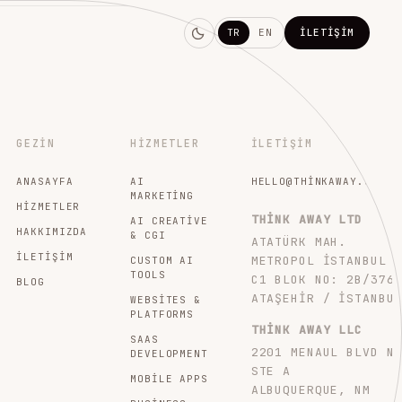
TR
EN
İLETIŞIM
GEZIN
HIZMETLER
İLETIŞIM
ANASAYFA
AI
HELLO@THINKAWAY.STUDI
MARKETING
HIZMETLER
THINK AWAY LTD
AI CREATIVE
HAKKIMIZDA
& CGI
ATATÜRK MAH.
İLETIŞIM
METROPOL İSTANBUL
CUSTOM AI
TOOLS
C1 BLOK NO: 2B/376
BLOG
ATAŞEHIR / İSTANBU
WEBSITES &
PLATFORMS
THINK AWAY LLC
SAAS
2201 MENAUL BLVD N
DEVELOPMENT
STE A
MOBILE APPS
ALBUQUERQUE, NM