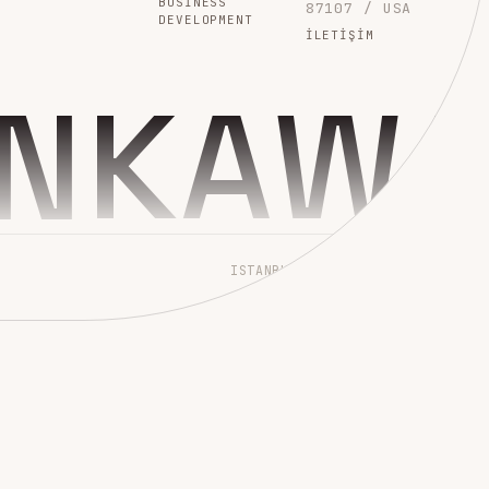
BUSINESS
87107 / USA
DEVELOPMENT
İLETIŞIM
INKAW
ISTANBUL → WORLDWIDE