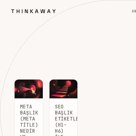
THINKAWAY
A
META
SEO
BAŞLIK
BAŞLIK
(META
ETIKETLERI
TITLE)
(H1-
NEDIR
H6)