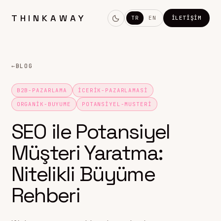
THINKAWAY
TR
EN
İLETIŞIM
←
BLOG
B2B-PAZARLAMA
ICERIK-PAZARLAMASI
ORGANIK-BUYUME
POTANSIYEL-MUSTERI
SEO ile Potansiyel
Müşteri Yaratma:
Nitelikli Büyüme
Rehberi