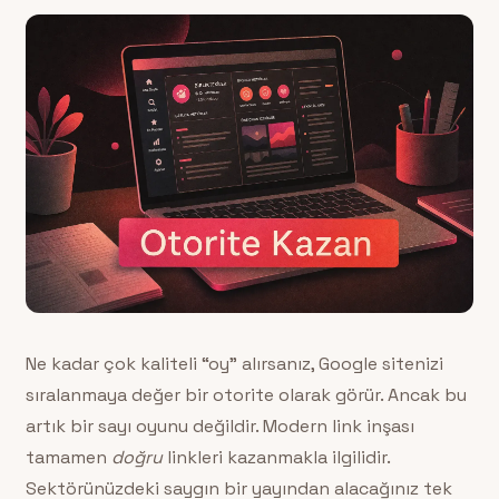
Ne kadar çok kaliteli “oy” alırsanız, Google sitenizi
sıralanmaya değer bir otorite olarak görür. Ancak bu
artık bir sayı oyunu değildir. Modern link inşası
tamamen
doğru
linkleri kazanmakla ilgilidir.
Sektörünüzdeki saygın bir yayından alacağınız tek