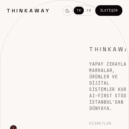
THINKAWAY
TR
EN
İLETIŞIM
THINKAW
YAPAY ZEKAYLA
MARKALAR,
ÜRÜNLER VE
DIJITAL
SISTEMLER KUR
AI-FIRST STÜD
İSTANBUL'DAN
DÜNYAYA.
HIZMETLER