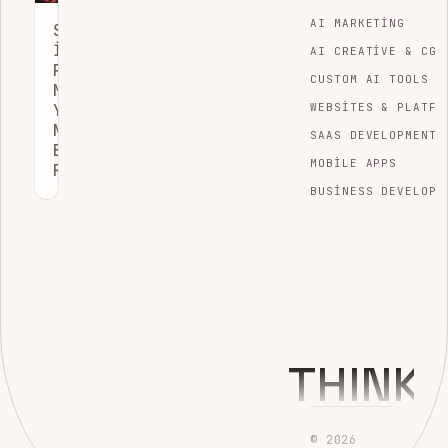
AI MARKETING
SEO
ILE
AI CREATIVE & CGI
POTANSIYEL
CUSTOM AI TOOLS
MÜŞTERI
YARATMA:
WEBSITES & PLATFO
NITELIKLI
SAAS DEVELOPMENT
BÜYÜME
MOBILE APPS
REHBERI
BUSINESS DEVELOPM
THINK
© 2026