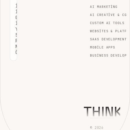
İŞLETMELER
AI MARKETING
İÇIN
AI CREATIVE & CGI
GERÇEKTEN
İŞE
CUSTOM AI TOOLS
YARAYAN
WEBSITES & PLATFO
SEO
SAAS DEVELOPMENT
PERFORMANSI
NASIL
MOBILE APPS
ÖLÇÜLÜR?
BUSINESS DEVELOPM
THINK
© 2026