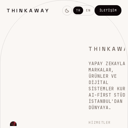
THINKAWAY
TR
EN
İLETIŞIM
THINKAW
YAPAY ZEKAYLA
MARKALAR,
ÜRÜNLER VE
DIJITAL
SISTEMLER KUR
AI-FIRST STÜD
İSTANBUL'DAN
DÜNYAYA.
HIZMETLER