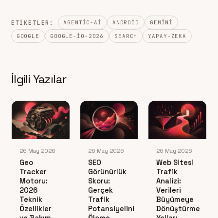
ETIKETLER:
AGENTIC-AI
ANDROID
GEMINI
GOOGLE
GOOGLE-IO-2026
SEARCH
YAPAY-ZEKA
İlgili Yazılar
26 May 2026
26 May 2026
26 May 2026
Geo
SEO
Web Sitesi
Tracker
Görünürlük
Trafik
Motoru:
Skoru:
Analizi:
2026
Gerçek
Verileri
Teknik
Trafik
Büyümeye
Özellikler
Potansiyelini
Dönüştürme