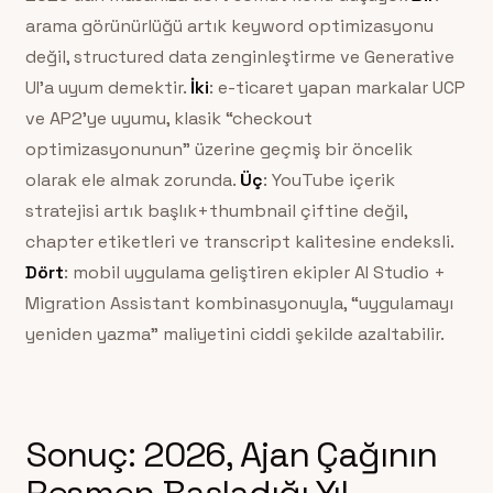
arama görünürlüğü artık keyword optimizasyonu
değil, structured data zenginleştirme ve Generative
UI’a uyum demektir.
İki
: e-ticaret yapan markalar UCP
ve AP2’ye uyumu, klasik “checkout
optimizasyonunun” üzerine geçmiş bir öncelik
olarak ele almak zorunda.
Üç
: YouTube içerik
stratejisi artık başlık+thumbnail çiftine değil,
chapter etiketleri ve transcript kalitesine endeksli.
Dört
: mobil uygulama geliştiren ekipler AI Studio +
Migration Assistant kombinasyonuyla, “uygulamayı
yeniden yazma” maliyetini ciddi şekilde azaltabilir.
Sonuç: 2026, Ajan Çağının
Resmen Başladığı Yıl