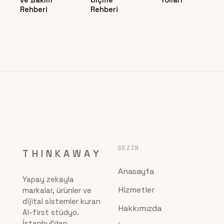
ve Bakım
Ölçme
Yolları
Rehberi
Rehberi
GEZIN
THINKAWAY
Anasayfa
Yapay zekayla
Hizmetler
markalar, ürünler ve
dijital sistemler kuran
Hakkımızda
AI-first stüdyo.
İstanbul'dan