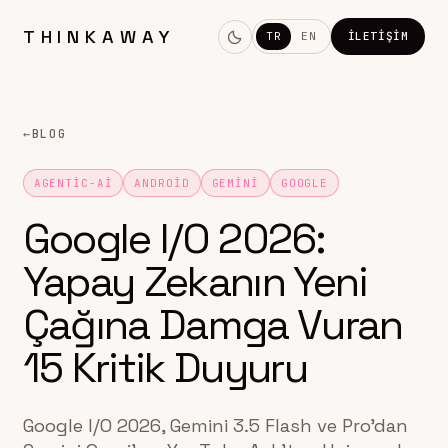
THINKAWAY
TR
EN
İLETIŞIM
←
BLOG
AGENTIC-AI
ANDROID
GEMINI
GOOGLE
Google I/O 2026:
Yapay Zekanın Yeni
Çağına Damga Vuran
15 Kritik Duyuru
Google I/O 2026, Gemini 3.5 Flash ve Pro'dan