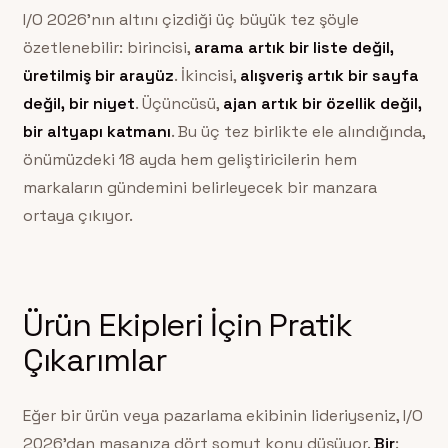
I/O 2026’nın altını çizdiği üç büyük tez şöyle
özetlenebilir: birincisi,
arama artık bir liste değil,
üretilmiş bir arayüz
. İkincisi,
alışveriş artık bir sayfa
değil, bir niyet
. Üçüncüsü,
ajan artık bir özellik değil,
bir altyapı katmanı
. Bu üç tez birlikte ele alındığında,
önümüzdeki 18 ayda hem geliştiricilerin hem
markaların gündemini belirleyecek bir manzara
ortaya çıkıyor.
Ürün Ekipleri İçin Pratik
Çıkarımlar
Eğer bir ürün veya pazarlama ekibinin lideriyseniz, I/O
2026’dan masanıza dört somut konu düşüyor.
Bir
: