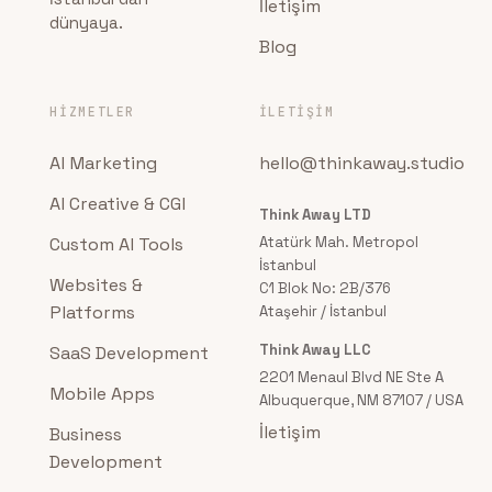
İletişim
dünyaya.
Blog
HIZMETLER
İLETIŞIM
AI Marketing
hello@thinkaway.studio
AI Creative & CGI
Think Away LTD
Custom AI Tools
Atatürk Mah. Metropol
İstanbul
Websites &
C1 Blok No: 2B/376
Platforms
Ataşehir / İstanbul
Think Away LLC
SaaS Development
2201 Menaul Blvd NE Ste A
Mobile Apps
Albuquerque, NM 87107 / USA
İletişim
Business
Development