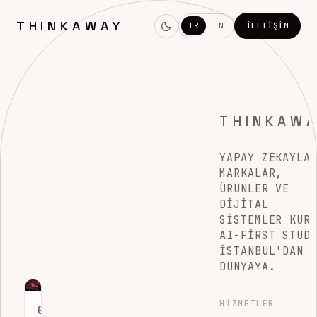
THINKAWAY
TR
EN
İLETIŞIM
THINKAW
YAPAY ZEKAYLA
MARKALAR,
ÜRÜNLER VE
DIJITAL
SISTEMLER KUR
AI-FIRST STÜD
İSTANBUL'DAN
DÜNYAYA.
HIZMETLER
GOOGLE