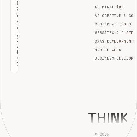
I/O
AI MARKETING
2026:
YAPAY
AI CREATIVE & CGI
ZEKANIN
CUSTOM AI TOOLS
YENI
ÇAĞINA
WEBSITES & PLATFO
DAMGA
SAAS DEVELOPMENT
VURAN
MOBILE APPS
15
KRITIK
BUSINESS DEVELOPM
DUYURU
THINK
© 2026