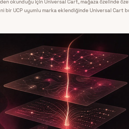
nden okunduğu için Universal Cart, mağaza özelinde öz
eni bir UCP uyumlu marka eklendiğinde Universal Cart 