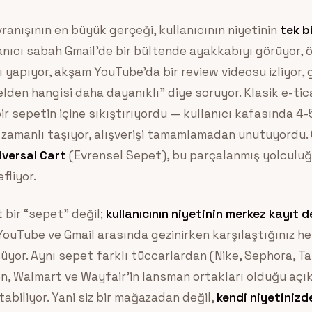
ranışının en büyük gerçeği, kullanıcının niyetinin
tek b
llanıcı sabah Gmail’de bir bültende ayakkabıyı görüyor,
ı yapıyor, akşam YouTube’da bir review videosu izliyor
lden hangisi daha dayanıklı” diye soruyor. Klasik e-ti
bir sepetin içine sıkıştırıyordu — kullanıcı kafasında 4-
eş zamanlı taşıyor, alışverişi tamamlamadan unutuyordu. 
iversal Cart
(Evrensel Sepet), bu parçalanmış yolculu
fliyor.
t bir “sepet” değil;
kullanıcının niyetinin merkez kayıt d
ouTube ve Gmail arasında gezinirken karşılaştığınız her
üyor. Aynı sepet farklı tüccarlardan (Nike, Sephora, T
, Walmart ve Wayfair’in lansman ortakları olduğu açık
tabiliyor. Yani siz bir mağazadan değil,
kendi niyetinizd