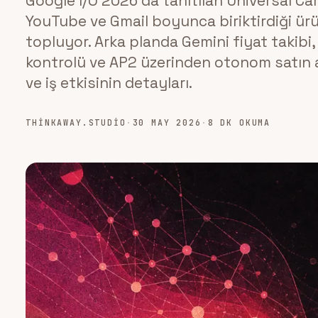
Google I/O 2026'da tanıtılan Universal Car
YouTube ve Gmail boyunca biriktirdiği ürünl
topluyor. Arka planda Gemini fiyat takibi
kontrolü ve AP2 üzerinden otonom satın a
ve iş etkisinin detayları.
THINKAWAY.STUDIO
·
30 MAY 2026
·
8 DK OKUMA