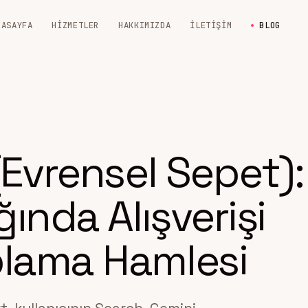
NASAYFA
HIZMETLER
HAKKIMIZDA
İLETIŞIM
BLOG
(Evrensel Sepet):
ında Alışverişi
plama Hamlesi