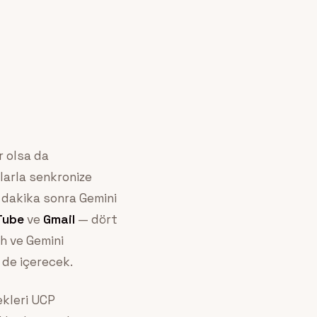
r olsa da
arla senkronize
ş dakika sonra Gemini
Tube
ve
Gmail
— dört
h ve Gemini
 de içerecek.
ekleri UCP