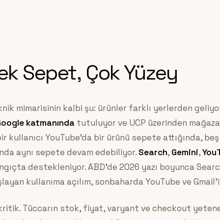
Tek Sepet, Çok Yüzey
nik mimarisinin kalbi şu: ürünler farklı yerlerden geliyo
Google katmanında
tutuluyor ve UCP üzerinden mağazal
bir kullanıcı YouTube’da bir ürünü sepete attığında, be
nda aynı sepete devam edebiliyor.
Search
,
Gemini
,
You
ngıçta destekleniyor. ABD’de 2026 yazı boyunca Searc
ayan kullanıma açılım, sonbaharda YouTube ve Gmail’i
ritik. Tüccarın stok, fiyat, varyant ve checkout yeten