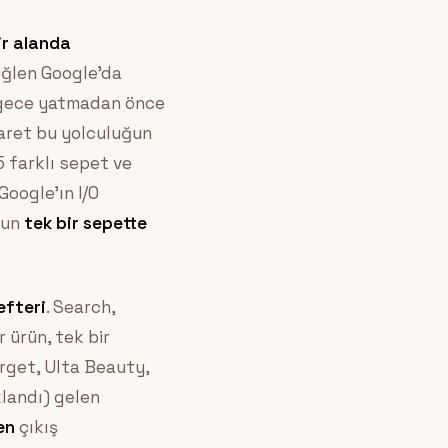
ir alanda
 öğlen Google’da
, gece yatmadan önce
caret bu yolculuğun
5 farklı sepet ve
Google’ın I/O
ğun
tek bir sepette
efteri
. Search,
 ürün, tek bir
arget, Ulta Beauty,
landı) gelen
en
çıkış