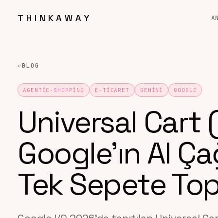
THINKAWAY
A
←
BLOG
AGENTIC-SHOPPING
E-TICARET
GEMINI
GOOGLE
Universal Cart 
Google’ın AI Çağ
Tek Sepete To