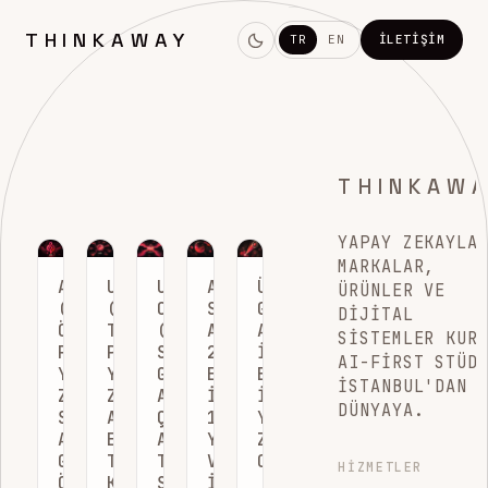
THINKAWAY
TR
EN
İLETIŞIM
THINKAW
YAPAY ZEKAYLA
MARKALAR,
AP2
UCP
UNIVERSAL
AMAZON
ÜRÜN
ÜRÜNLER VE
(AJAN
(EVRENSEL
CART
SEO
GÖRÜNÜRLÜĞÜNÜ
DIJITAL
ÖDEME
TICARET
(EVRENSEL
ARAÇLARI:
ARTIRMAK
SISTEMLER KUR
PROTOKOLÜ):
PROTOKOLÜ):
SEPET):
2026’NIN
İÇIN
AI-FIRST STÜD
YAPAY
YAPAY
GOOGLE’IN
EN
EN
İSTANBUL'DAN
ZEKANIN
ZEKA
AI
İYI
İYI
DÜNYAYA.
SIZIN
AJANLARININ
ÇAĞINDA
12
YAPAY
ADINIZA
E-
ALIŞVERIŞI
YAZILIMI
ZEKA
GÜVENLI
TICARETLE
TEK
VE
OPTIMIZASYONU
HIZMETLER
ÖDEME
KONUŞTUĞU
SEPETE
İNCELEMESI