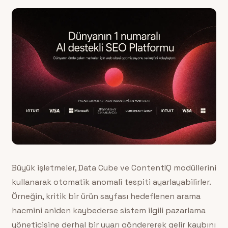
Büyük işletmeler, Data Cube ve ContentIQ modüllerini
kullanarak otomatik anomali tespiti ayarlayabilirler.
Örneğin, kritik bir ürün sayfası hedeflenen arama
hacmini aniden kaybederse sistem ilgili pazarlama
yöneticisine derhal bir uyarı göndererek gelir kaybını