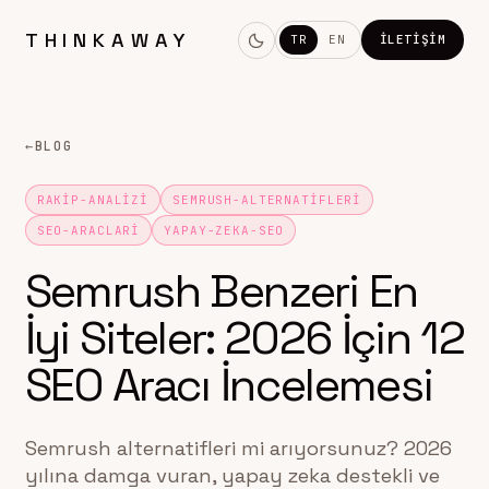
THINKAWAY
TR
EN
İLETIŞIM
←
BLOG
RAKIP-ANALIZI
SEMRUSH-ALTERNATIFLERI
SEO-ARACLARI
YAPAY-ZEKA-SEO
Semrush Benzeri En
İyi Siteler: 2026 İçin 12
SEO Aracı İncelemesi
Semrush alternatifleri mi arıyorsunuz? 2026
yılına damga vuran, yapay zeka destekli ve