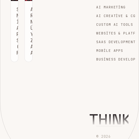
AI MARKETING
SHOPIFY
AMAZON
MAĞAZALARI
RUFUS
AI CREATIVE & CGI
İÇIN
NEDIR?
CUSTOM AI TOOLS
AI
ÜRETKEN
PERSONAL
YAPAY
WEBSITES & PLATFO
SHOPPER
ZEKA
SAAS DEVELOPMENT
(ASISTAN)
ALIŞVERIŞ
MOBILE APPS
REHBERI
ASISTANI
BUSINESS DEVELOPM
THINK
© 2026