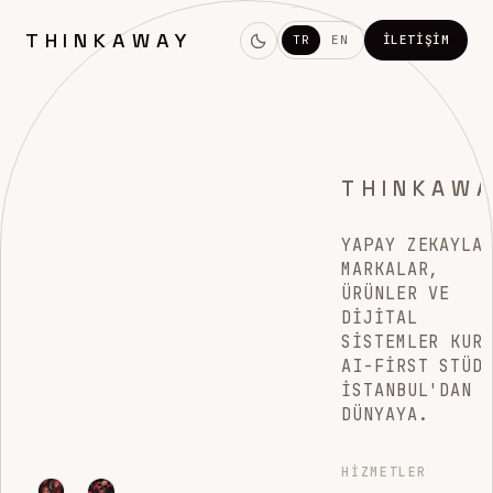
THINKAWAY
TR
EN
İLETIŞIM
THINKAW
YAPAY ZEKAYLA
MARKALAR,
ÜRÜNLER VE
DIJITAL
SISTEMLER KUR
AI-FIRST STÜD
İSTANBUL'DAN
DÜNYAYA.
HIZMETLER