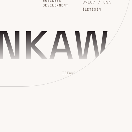
BUSINESS
87107 / USA
DEVELOPMENT
İLETIŞIM
INKAW
ISTANBUL → WORLDWIDE