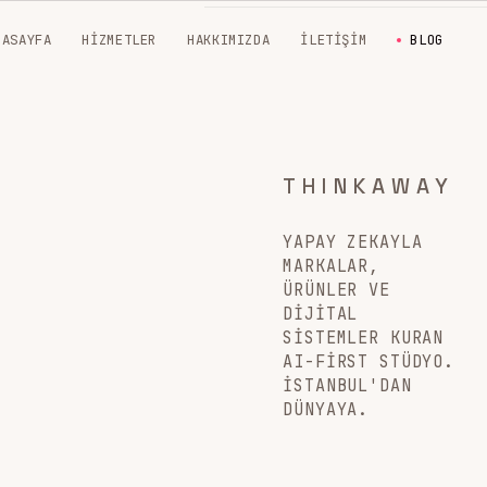
NASAYFA
HIZMETLER
HAKKIMIZDA
İLETIŞIM
BLOG
THINKAWAY
YAPAY ZEKAYLA
MARKALAR,
ÜRÜNLER VE
DIJITAL
SISTEMLER KURAN
AI-FIRST STÜDYO.
İSTANBUL'DAN
DÜNYAYA.