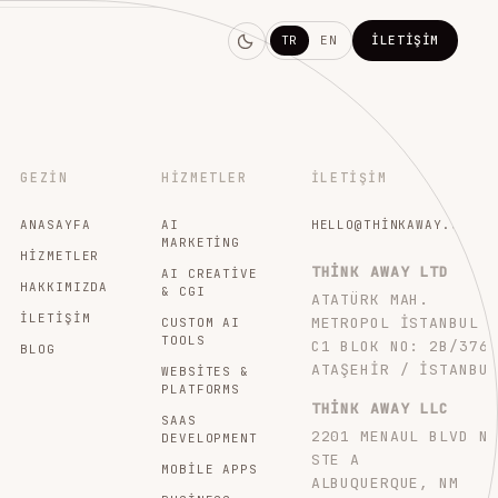
TR
EN
İLETIŞIM
GEZIN
HIZMETLER
İLETIŞIM
ANASAYFA
AI
HELLO@THINKAWAY.STUDI
MARKETING
HIZMETLER
THINK AWAY LTD
AI CREATIVE
HAKKIMIZDA
& CGI
ATATÜRK MAH.
İLETIŞIM
METROPOL İSTANBUL
CUSTOM AI
TOOLS
C1 BLOK NO: 2B/376
BLOG
ATAŞEHIR / İSTANBU
WEBSITES &
PLATFORMS
THINK AWAY LLC
SAAS
2201 MENAUL BLVD N
DEVELOPMENT
STE A
MOBILE APPS
ALBUQUERQUE, NM