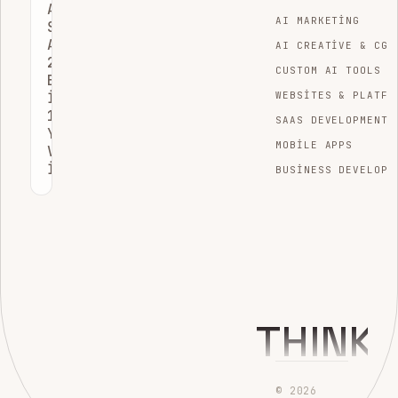
AMAZON
AI MARKETING
SEO
ARAÇLARI:
AI CREATIVE & CGI
2026’NIN
CUSTOM AI TOOLS
EN
İYI
WEBSITES & PLATFO
12
SAAS DEVELOPMENT
YAZILIMI
MOBILE APPS
VE
İNCELEMESI
BUSINESS DEVELOPM
THINK
© 2026