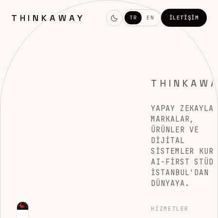
THINKAWAY
TR
EN
İLETIŞIM
THINKAW
YAPAY ZEKAYLA
MARKALAR,
ÜRÜNLER VE
DIJITAL
SISTEMLER KUR
AI-FIRST STÜD
İSTANBUL'DAN
DÜNYAYA.
HIZMETLER