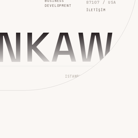
BUSINESS
87107 / USA
DEVELOPMENT
İLETIŞIM
INKAW
ISTANBUL → WORLDWIDE