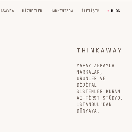
NASAYFA
HIZMETLER
HAKKIMIZDA
İLETIŞIM
BLOG
THINKAWAY
YAPAY ZEKAYLA
MARKALAR,
ÜRÜNLER VE
DIJITAL
SISTEMLER KURAN
AI-FIRST STÜDYO.
İSTANBUL'DAN
DÜNYAYA.