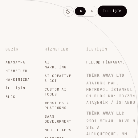
TR
EN
İLETIŞIM
GEZIN
HIZMETLER
İLETIŞIM
ANASAYFA
AI
HELLO@THINKAWAY.STUDI
MARKETING
HIZMETLER
THINK AWAY LTD
AI CREATIVE
HAKKIMIZDA
& CGI
ATATÜRK MAH.
İLETIŞIM
METROPOL İSTANBUL
CUSTOM AI
TOOLS
C1 BLOK NO: 2B/376
BLOG
ATAŞEHIR / İSTANBU
WEBSITES &
PLATFORMS
THINK AWAY LLC
SAAS
2201 MENAUL BLVD N
DEVELOPMENT
STE A
MOBILE APPS
ALBUQUERQUE, NM