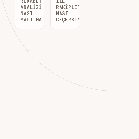
REKABET
ILE
ANALIZI
RAKIPLERINIZI
NASIL
NASIL
YAPILMALI?
GEÇERSINIZ?