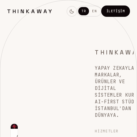
THINKAWAY
TR
EN
İLETIŞIM
THINKAW
YAPAY ZEKAYLA
MARKALAR,
ÜRÜNLER VE
DIJITAL
SISTEMLER KUR
AI-FIRST STÜD
İSTANBUL'DAN
DÜNYAYA.
HIZMETLER