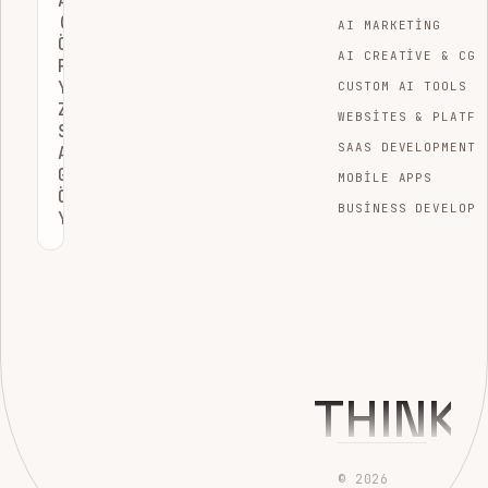
AP2
(AJAN
AI MARKETING
ÖDEME
AI CREATIVE & CGI
PROTOKOLÜ):
YAPAY
CUSTOM AI TOOLS
ZEKANIN
WEBSITES & PLATFO
SIZIN
SAAS DEVELOPMENT
ADINIZA
GÜVENLI
MOBILE APPS
ÖDEME
BUSINESS DEVELOPM
YAPMASI
THINK
© 2026