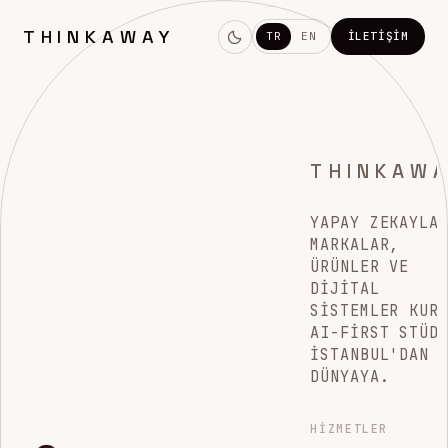
THINKAWAY
TR
EN
İLETIŞIM
THINKAW
YAPAY ZEKAYLA
MARKALAR,
ÜRÜNLER VE
DIJITAL
SISTEMLER KUR
AI-FIRST STÜD
İSTANBUL'DAN
DÜNYAYA.
HIZMETLER