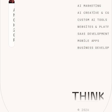
AI MARKETING
API’LERLE
AI CREATIVE & CGI
METIN
OLUŞTURUCU
CUSTOM AI TOOLS
KODU:
WEBSITES & PLATFO
2026
SAAS DEVELOPMENT
GELIŞTIRME
REHBERI
MOBILE APPS
BUSINESS DEVELOPM
THINK
© 2026