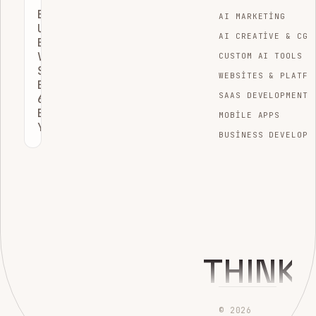
BIR
AI MARKETING
URL’YE
AI CREATIVE & CGI
BAĞLANTI
VEREN
CUSTOM AI TOOLS
SITELERI
WEBSITES & PLATFO
BULMANIN
SAAS DEVELOPMENT
6
ETKILI
MOBILE APPS
YÖNTEMI
BUSINESS DEVELOPM
THINK
© 2026