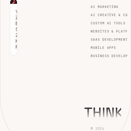
AI MARKETING
YAPAY
AI CREATIVE & CGI
ZEKA
BENCHMARK
CUSTOM AI TOOLS
SIRALAMALARI:
WEBSITES & PLATFO
2026’DA
SAAS DEVELOPMENT
KAZANMA
REHBERI
MOBILE APPS
BUSINESS DEVELOPM
THINK
© 2026