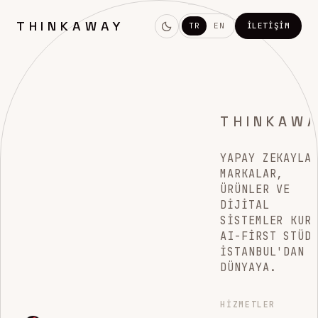
THINKAWAY
TR
EN
İLETIŞIM
THINKAW
YAPAY ZEKAYLA
MARKALAR,
ÜRÜNLER VE
DIJITAL
SISTEMLER KUR
AI-FIRST STÜD
İSTANBUL'DAN
DÜNYAYA.
HIZMETLER