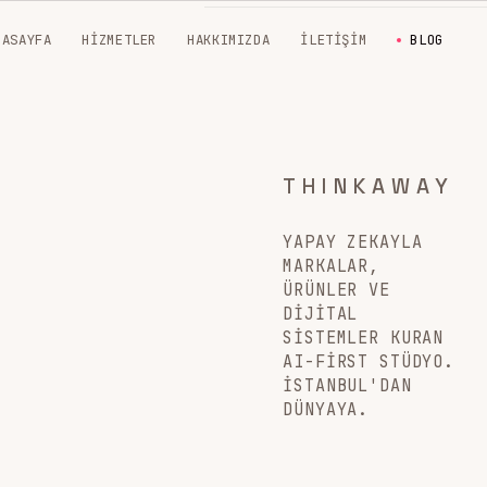
NASAYFA
HIZMETLER
HAKKIMIZDA
İLETIŞIM
BLOG
THINKAWAY
YAPAY ZEKAYLA
MARKALAR,
ÜRÜNLER VE
DIJITAL
SISTEMLER KURAN
AI-FIRST STÜDYO.
İSTANBUL'DAN
DÜNYAYA.