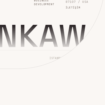
BUSINESS
87107 / USA
DEVELOPMENT
İLETIŞIM
INKAW
ISTANBUL → WORLDWIDE