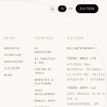
TR
EN
İLETIŞIM
GEZIN
HIZMETLER
İLETIŞIM
ANASAYFA
AI
HELLO@THINKAWAY.STUDI
MARKETING
HIZMETLER
THINK AWAY LTD
AI CREATIVE
HAKKIMIZDA
& CGI
ATATÜRK MAH.
İLETIŞIM
METROPOL İSTANBUL
CUSTOM AI
TOOLS
C1 BLOK NO: 2B/376
BLOG
ATAŞEHIR / İSTANBU
WEBSITES &
PLATFORMS
THINK AWAY LLC
SAAS
2201 MENAUL BLVD N
DEVELOPMENT
STE A
MOBILE APPS
ALBUQUERQUE, NM