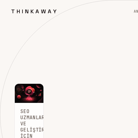
THINKAWAY
A
SEO
UZMANLARI
VE
GELIŞTIRICILER
İÇIN