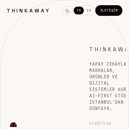
THINKAWAY
TR
EN
İLETIŞIM
THINKAW
YAPAY ZEKAYLA
MARKALAR,
ÜRÜNLER VE
DIJITAL
SISTEMLER KUR
AI-FIRST STÜD
İSTANBUL'DAN
DÜNYAYA.
HIZMETLER