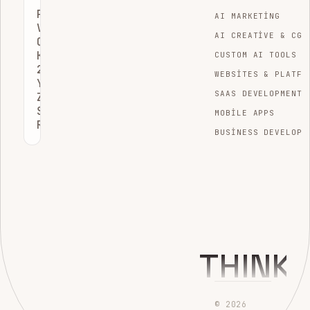
PERPLEXITY
AI MARKETING
VE
AI CREATIVE & CGI
COPILOT
KARŞILAŞTIRMASI:
CUSTOM AI TOOLS
2026
WEBSITES & PLATFO
YAPAY
SAAS DEVELOPMENT
ZEKA
SEO
MOBILE APPS
REHBERI
BUSINESS DEVELOPM
THINK
© 2026